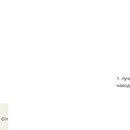
1. лу
навод
⇦