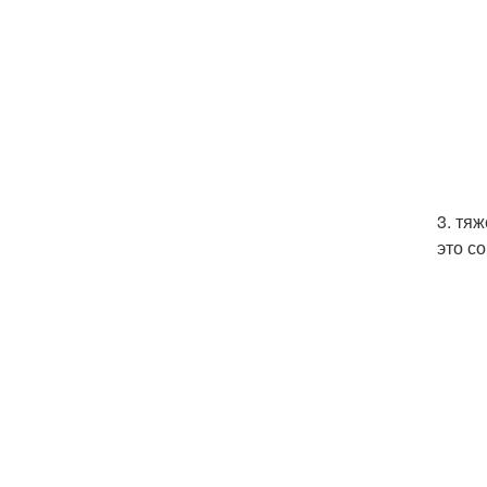
3. тя
это с