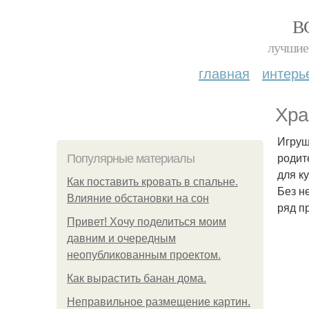
В
лучшие 
главная
интерь
Хра
Игруш
родит
Популярные материалы
для к
Как поставить кровать в спальне.
Без н
Влияние обстановки на сон
ряд п
Привет! Хочу поделиться моим
давним и очередным
неопубликованным проектом.
Как вырастить банан дома.
Неправильное размещение картин.