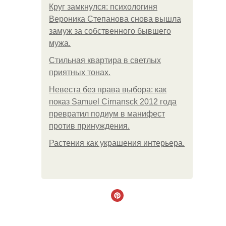
Круг замкнулся: психологиня
Вероника Степанова снова вышла
замуж за собственного бывшего
мужа.
Стильная квартира в светлых
приятных тонах.
Невеста без права выбора: как
показ Samuel Cirnansck 2012 года
превратил подиум в манифест
против принуждения.
Растения как украшения интерьера.