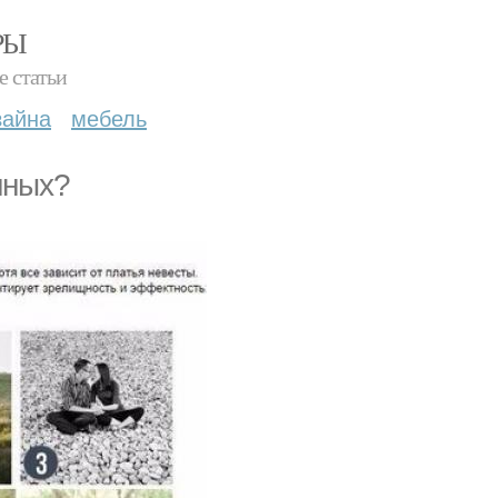
РЫ
е статьи
зайна
мебель
нных?