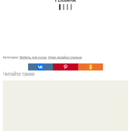
Категории:
Мебель для кухни
,
Идеи дизайна спальни
Читайте также
Установка напольного люка для удобного доступа в