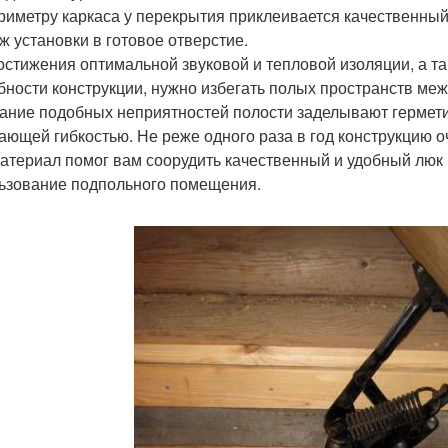
риметру каркаса у перекрытия приклеивается качественный
ж установки в готовое отверстие.
остижения оптимальной звуковой и тепловой изоляции, а т
бности конструкции, нужно избегать полых пространств меж
ание подобных неприятностей полости заделывают гермети
ающей гибкостью. Не реже одного раза в год конструкцию о
атериал помог вам соорудить качественный и удобный люк 
ьзование подпольного помещения.