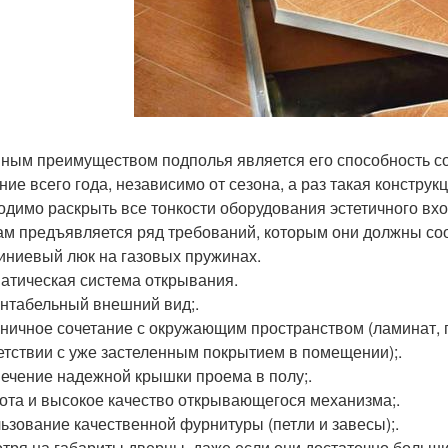
ным преимуществом подполья является его способность с
ние всего года, независимо от сезона, а раз такая конструкц
одимо раскрыть все тонкости оборудования эстетичного вход
ам предъявляется ряд требований, которым они должны соо
ниевый люк на газовых пружинах.
атическая система открывания.
нтабельный внешний вид;.
ничное сочетание с окружающим пространством (ламинат, 
етствии с уже застеленным покрытием в помещении);.
ечение надежной крышки проема в полу;.
ота и высокое качество открывающегося механизма;.
ьзование качественной фурнитуры (петли и завесы);.
тря на габариты дверцы, даже если они достаточно больш