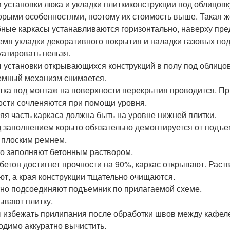
 установки люка и укладки плиткиконструкции под облицов
орыми особенностями, поэтому их стоимость выше. Такая ж
ные каркасы устанавливаются горизонтально, наверху пре
емя укладки декоративного покрытия и наладки газовых п
уатировать нельзя.
 установки открывающихся конструкций в полу под облицо
мный механизм снимается.
тка под монтаж на поверхности перекрытия проводится. Пр
ости сочленяются при помощи уровня.
яя часть каркаса должна быть на уровне нижней плитки.
 заполнением корыто обязательно демонтируется от подъ
 плоским ремнем.
о заполняют бетонным раствором.
 бетон достигнет прочности на 90%, каркас открывают. Раст
ют, а края конструкции тщательно очищаются.
но подсоединяют подъемник по прилагаемой схеме.
ывают плитку.
 избежать прилипания после обработки швов между кафеле
одимо аккуратно вычистить.