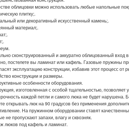
естве облицовки можно использовать любые напольные пок
ическую плитку;.
альный или декоративный искусственный камень;.
янный материал;.
ат;.
;.
еум.
льно сконструированный и аккуратно облицованный вход в 
но, постелете вы ламинат или кафель. Газовые пружины п
пасят эксплуатацию конструкции, избавив этот процесс от р
йство конструкции и размеры.
руктивные особенности оборудования.
рукция, изготовленная с особой тщательностью, позволяет
прочность каждой петли и самого люка не будет нарушена. 
те открывать люк на 90 градусов без применения дополнител
тивление. На пружинном оборудовании ставят качественные 
ые не пропускают запахи, влагу и сквозняк.
ж люков под кафель и ламинат.