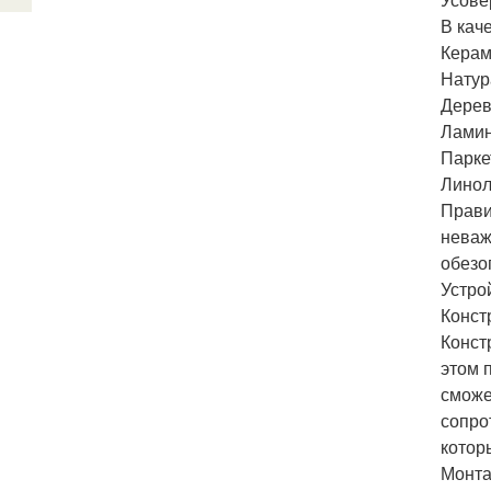
В кач
Керам
Натур
Дерев
Ламин
Паркет
Линол
Прави
неваж
обезо
Устро
Конст
Конст
этом 
сможе
сопро
котор
Монта