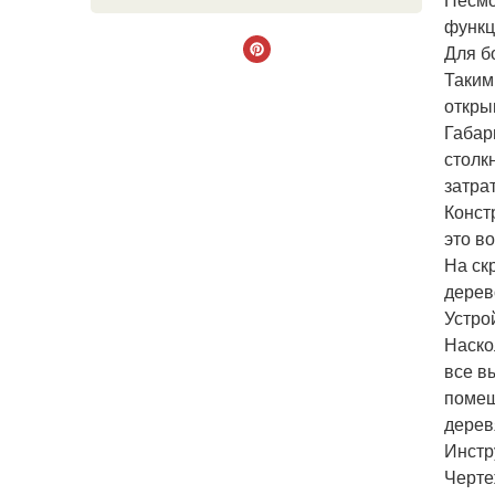
функц
Для б
Таким
откры
Габар
столк
затрат
Конст
это в
На ск
дерев
Устро
Наско
все в
помещ
дерев
Инстр
Черте