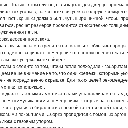
ние! Только в том случае, если каркас для дверцы проема 
лических уголков, на крышке притупляют острую кромку и о
яя часть крышки должна быть чуть шире нижней. Чтобы про
ваться, расчет размеров проводится относительно толщины
ужиненная петля.
овка деревянного люка.
а люка чаще всего крепится на петли, что облегчает процес
о надежно защищать помещение от проникновения влаги. 
тельном супермаркете найдете.
тельно следите за тем, чтобы петли подходили к габаритам
аем ваше внимание на то, что одни крепежи, которыми уко
е - непосредственно к крышке. Для таких целей рекоменду
менная конструкция.
 подвал с газовыми амортизаторами устанавливается там, 
чным коммуникациям и помещениям, которые расположены 
е конструкция собирается из прочной качественной стали,
ковыми покрытиями. Сборка проводится с помощью аргонно
 люка с газовым упором.
ршенствованная конструкция.