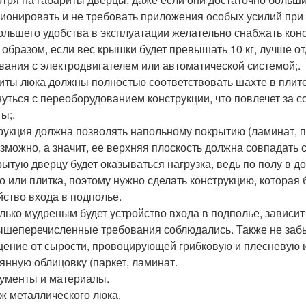
ионировать и не требовать приложения особых усилий при 
ольшего удобства в эксплуатации желательно снабжать конс
 образом, если вес крышки будет превышать 10 кг, лучше о
вания с электродвигателем или автоматической системой;.
иты люка должны полностью соответствовать шахте в плите
нуться с переоборудованием конструкции, что повлечет за
ы;.
рукция должна позволять напольному покрытию (ламинат, п
озможно, а значит, ее верхняя плоскость должна совпадать с
рытую дверцу будет оказываться нагрузка, ведь по полу в до
о или плитка, поэтому нужно сделать конструкцию, которая
йство входа в подполье.
лько мудреным будет устройство входа в подполье, зависит
ышеперечисленные требования соблюдались. Также не забы
ение от сырости, провоцирующей грибковую и плесневую 
янную облицовку (паркет, ламинат.
ументы и материалы.
ж металлического люка.