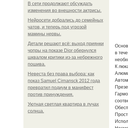
В сети продолжают обсуждать
изменения во внешности актрисы.
Нейросети добрались до семейных
чатов, и теперь под угрозой
мамины нервы.
Детали решают всё: выход приянки
Основ
чопры на показе Dior обернулся
в тече
шквалом критики из-за небрежного
необх
пошива.
К люк
Алюми
Невеста без права выбора: как
Автом
показ Samuel Cirnansck 2012 года
Презе
превратил подиум в манифест
Гармо
против принуждения.
соотв
Уютная светлая квартира в лучах
Обесп
солнца.
Прост
Испол
Несмо