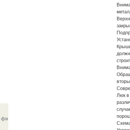
Внима
метал
Верхн
закры
Подпр
Устан
Крышк
должн
строи
Внима
Обращ
вторы
Совре
Люк в
разли
случа
⇦
порош
Схема
Усове