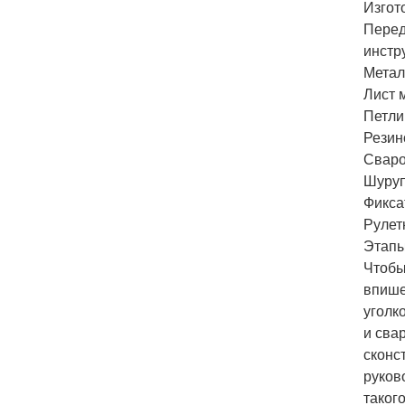
Изгот
Перед
инстр
Метал
Лист 
Петли;
Резин
Сваро
Шуруп
Фикса
Рулет
Этапы
Чтобы
впише
уголк
и сва
сконс
руков
таког