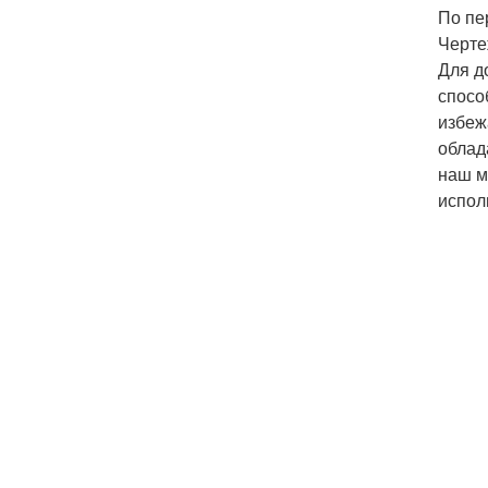
По пе
Черте
Для д
спосо
избеж
облад
наш м
испол