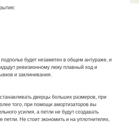
рытия:
подполье будет незаметен в общем антураже, и
ридадут ревизионному люку плавный ход и
ывков и заклинивания.
 устанавливать дверцы больших размеров, при
Более того, при помощи амортизаторов вы
ьного усилия, а петли не будут создавать
петли. Не стоит экономить и на уплотнителях,