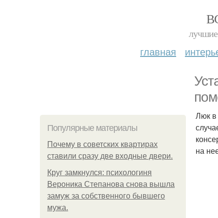
В
лучшие 
главная
интерь
Уст
пом
Люк в
случа
Популярные материалы
консе
Почему в советских квартирах
на не
ставили сразу две входные двери.
Круг замкнулся: психологиня
Вероника Степанова снова вышла
замуж за собственного бывшего
мужа.