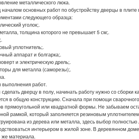
овление металлического люка.
 началом основных работ по обустройству дверцы в плите 
ументами следующего образца:
лический уголок;.
металла, толщина которого не превышает 5 см;.
.
овый уплотнитель;.
чный аппарат и болгарка;.
оверт и электрическую дрель;.
торы для металла (саморезы);.
ка.
 выполнения работ.
 сделать дверцу в полу, начинать работу нужно со сборки к
тся в общую конструкцию. Сначала при помощи сварочного 
ов прямоугольной или квадратной формы. Не забываем оста
рной рамкой, который заполняется резиновым уплотнителе
труирована из дерева или металла, здесь выбор полностью л
одствоваться интерьером в жилой зоне. В деревянном доме
о же материала.