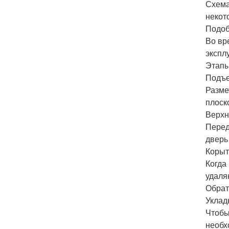
Схема
некот
Подоб
Во вр
экспл
Этапы
Подъе
Разме
плоск
Верхн
Перед
дверь
Корыт
Когда
удаля
Обрат
Уклад
Чтобы
необх