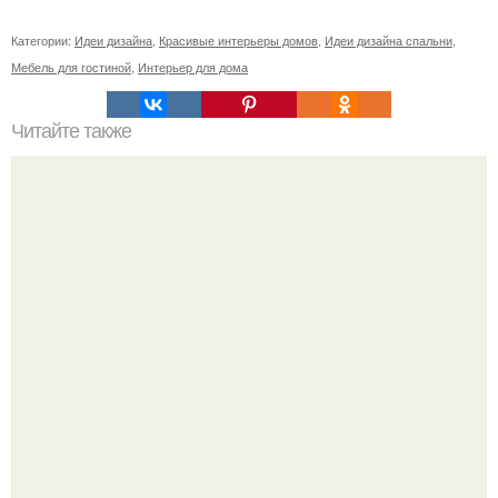
Категории:
Идеи дизайна
,
Красивые интерьеры домов
,
Идеи дизайна спальни
,
Мебель для гостиной
,
Интерьер для дома
Читайте также
Осиное гнездо для привлечения денег. Приметы про ос:
поверья, проверенные годами