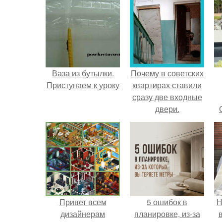
Ваза из бутылки.
Почему в советских
Приступаем к уроку
квартирах ставили
сразу две входные
двери.
Привет всем
5 ошибок в
Н
дизайнерам
планировке, из-за