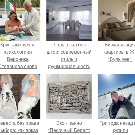
Круг замкнулся:
Тюль в зал без
Визуализаци
психологиня
штор: современный
квартиры в Ж
Вероника
стиль и
"Булычев".
Степанова снова
функциональность
вышла замуж за
собственного
бывшего мужа.
евеста без права
Эко - панно
Три года назад
выбора: как показ
"Песочный Берег":
купили