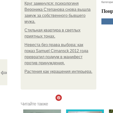
Категори
Круг замкнулся: психологиня
Понр
Вероника Степанова снова вышла
замуж за собственного бывшего
мужа.
Стильная квартира в светлых
приятных тонах.
Невеста без права выбора: как
показ Samuel Cirnansck 2012 года
превратил подиум в манифест
против принуждения.
⇦
Растения как украшения интерьера.
Читайте также