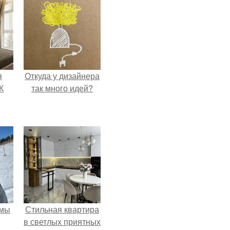
я
Откуда у дизайнера
К
так много идей?
 мы
Стильная квартира
в светлых приятных