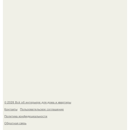
обернулся шквалом критики из-за небрежного пошива.
Невеста без права выбора: как показ Samuel Cirnansck
2012 года превратил подиум в манифест против
принуждения.
© 2026 Всё об интерьере для дома и квартиры
Контакты
Пользовательское соглашение
Политика конфидециальности
Обратная связь