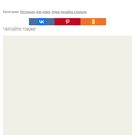
Категории:
Интерьер для дома
,
Идеи дизайна спальни
Читайте также
Шкаф угловой встроенный в спальню. Обзор угловых
шкафов для спальни, и фото существующих вариантов