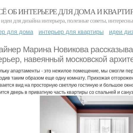
СЁ ОБ ИНТЕРЬЕРЕ ДЛЯ ДОМА И КВАРТИ
идеи для дизайна интерьера, полезные советы, интересны
ер для дома
интерьер для квартиры
идеи ди
айнер Марина Новикова рассказывает
ерьер, навеянный московской архите
льку апартаменты - это нежилое помещение, мы смогли пер
одив таким образом еще одну комнату. Прихожая отгорожен
вается вид на просторную светлую гостиную и большое окно
ится дверь в приватную часть квартиры со спальней и сануз