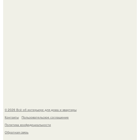
Среди сосен. Этот дом словно вырос среди деревьев, и
жизнь здесь течет в собственном ритме - спокойно, без
спешки и лишнего шума.
Дримскроллинг - новый формат мечтательности.
© 2026 Всё об интерьере для дома и квартиры
Контакты
Пользовательское соглашение
Политика конфидециальности
Обратная связь