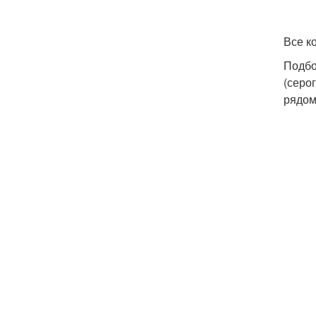
Все к
Подбо
(серо
рядом