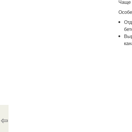
Чаще 
Особе
Отд
бет
Выр
кан
⇦