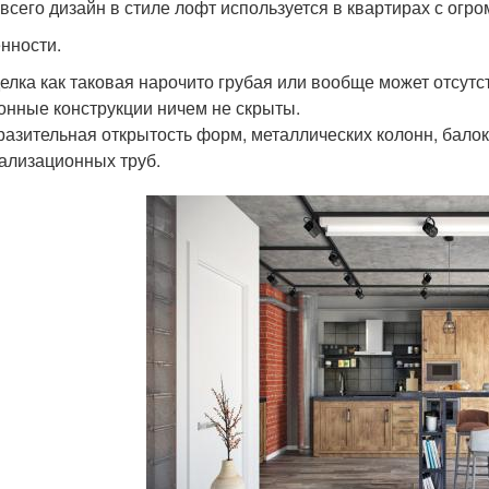
всего дизайн в стиле лофт используется в квартирах с ог
нности.
елка как таковая нарочито грубая или вообще может отсут
онные конструкции ничем не скрыты.
азительная открытость форм, металлических колонн, бало
ализационных труб.