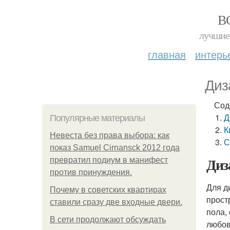
В
лучшие 
главная
интерь
Диз
Сод
Д
Популярные материалы
К
Невеста без права выбора: как
С
показ Samuel Cirnansck 2012 года
Диз
превратил подиум в манифест
против принуждения.
Для д
Почему в советских квартирах
прост
ставили сразу две входные двери.
пола,
В сети продолжают обсуждать
любов