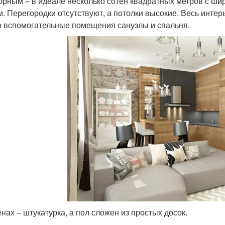
орным – в идеале несколько сотен квадратных метров с ш
м. Перегородки отсутствуют, а потолки высокие. Весь интер
о вспомогательные помещения санузлы и спальня.
енах – штукатурка, а пол сложен из простых досок.