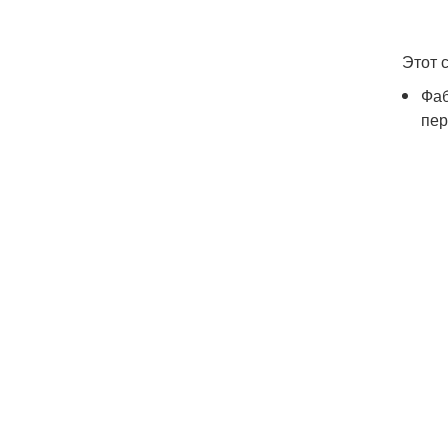
Этот 
Фаб
пер