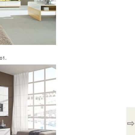
o1.
⇨