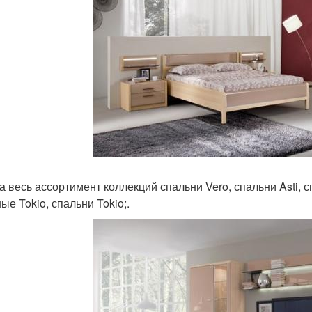
а весь ассортимент коллекций спальни Vero, спальни Asti, с
ые Tokio, спальни Tokio;.