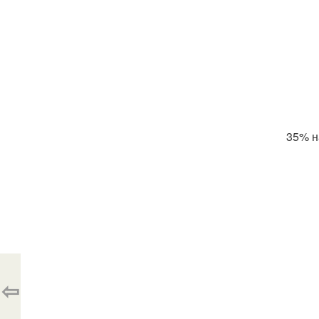
35% н
⇦