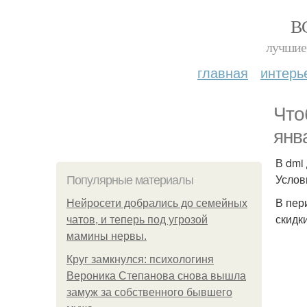
В
лучшие 
главная
интерь
Что
янв
В dmi
Услов
Популярные материалы
В пер
Нейросети добрались до семейных
скидки
чатов, и теперь под угрозой
мамины нервы.
Круг замкнулся: психологиня
Вероника Степанова снова вышла
замуж за собственного бывшего