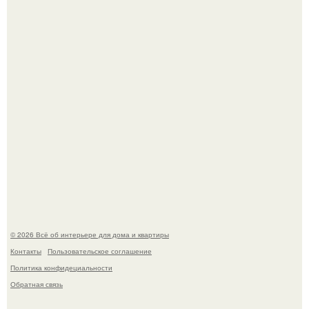
Опишите интерьер кухни в 2-3 словах.
"Ух, Заморочился же Дизайнер", - подумала я, когда
зашла в кафе - бар "слезы березы".
© 2026 Всё об интерьере для дома и квартиры
Контакты
Пользовательское соглашение
Политика конфидециальности
Обратная связь