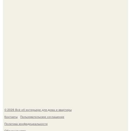
Невеста без права выбора: как показ Samuel Cirnansck
2012 года превратил подиум в манифест против
принуждения.
Три года назад мы купили борщевичное поле и
придумали мечту!
© 2026 Всё об интерьере для дома и квартиры
Контакты
Пользовательское соглашение
Политика конфидециальности
Обратная связь