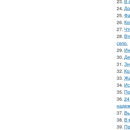
23.
В 
24.
До
25.
Фа
26.
Ко
27.
Чт
28.
Вт
село.
29.
Ин
30.
Де
31.
Зн
32.
Ко
33.
Жи
34.
Ис
35.
По
36.
24
надеж
37.
Вы
38.
В 
39.
Пр