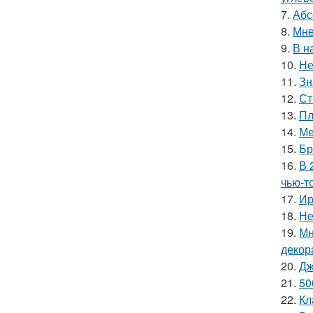
7.
Абс
8.
Мне
9.
В н
10.
Не
11.
Зн
12.
Ст
13.
Пл
14.
Ме
15.
Бр
16.
В 
чью-т
17.
Ир
18.
Не
19.
Мн
декор
20.
Дж
21.
50
22.
Кл