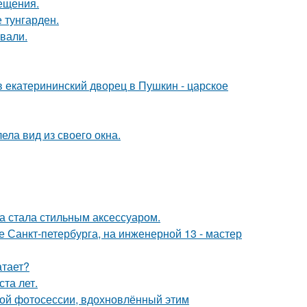
сещения.
 тунгарден.
вали.
в екатерининский дворец в Пушкин - царское
ела вид из своего окна.
ка стала стильным аксессуаром.
ре Санкт-петербурга, на инженерной 13 - мастер
атает?
та лет.
ной фотосессии, вдохновлённый этим