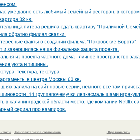
енсом.
нас уже давно есть любимый семейный ресторан, в котором д
квартира 32 кв.
тельница питера решила сдать квартиру "Приличной Семейн
ила обратно филиал свалки.
тересные факты о создании фильма "Покровские Ворота".
т и завершилась наша финальная защита проекта.
альня из проекта частного дома - личное пространство заказ
ние уюта и тишины.
кстура, текстура, текстура.
артаменты в центре Москвы 63 кв.
 днях залила на сайт новые серии, немного всё там причеса
шиновости_14 группапочемучки лепкасмалышами игракукл
ть в калининградской области место, где компании Netflix 
рный сериал про вампиров.
онтакты
Пользовательское соглашение
Обратная связь
олитика конфидециальности
Копирование разрешено при у