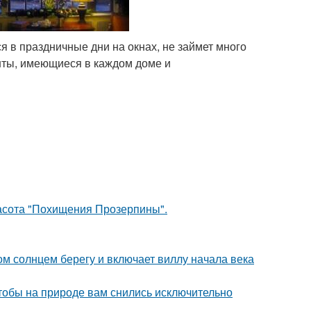
 в праздничные дни на окнах, не займет много
нты, имеющиеся в каждом доме и
красота "Похищения Прозерпины".
м солнцем берегу и включает виллу начала века
тобы на природе вам снились исключительно