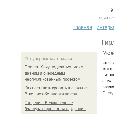
В
лучшие 
главная
интерь
Гир
Укр
Популярные материалы
Еще в
Привет! Хочу поделиться моим
тем в
давним и очередным
витри
неопубликованным проектом.
актуа
разли
Как поставить кровать в спальне.
Снегу
Влияние обстановки на сон
Гардения. Великолепные
благоухающие цветы гардении -