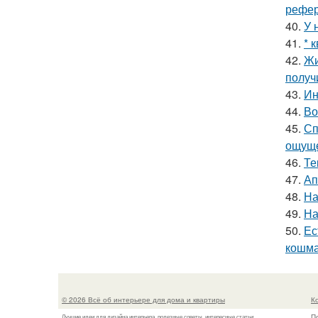
рефер
40.
У 
41.
* 
42.
Жи
получ
43.
Ин
44.
Во
45.
Сп
ощуще
46.
Те
47.
Ап
48.
На
49.
На
50.
Ес
кошма
© 2026 Всё об интерьере для дома и квартиры
К
П
Лучшие идеи для дизайна интерьера, полезные советы, интересные статьи