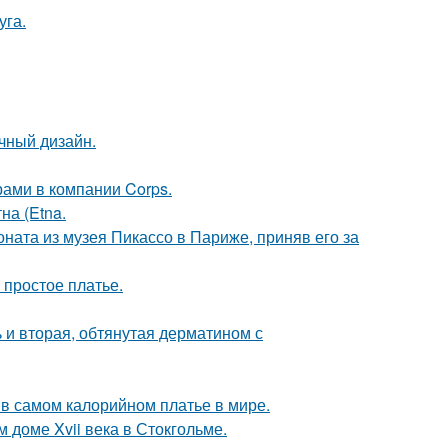
уга.
чный дизайн.
рами в компании Corps.
на (Etna.
оната из музея Пикассо в Париже, приняв его за
 простое платье.
 и вторая, обтянутая дерматином с
 в самом калорийном платье в мире.
 доме Xvii века в Стокгольме.