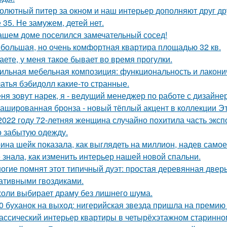
олютный питер за окном и наш интерьер дополняют друг др
 35. Не замужем, детей нет.
ашем доме поселился замечательный сосед!
большая, но очень комфортная квартира площадью 32 кв.
аете, у меня такое бывает во время прогулки.
ильная мебельная композиция: функциональность и лакони
атья бэбидолл какие-то странные.
ня зовут нарек, я - ведущий менеджер по работе с дизайне
ашированная бронза - новый тёплый акцент в коллекции Эт
2022 году 72-летняя женщина случайно похитила часть эксп
о забытую одежду.
ина шейк показала, как выглядеть на миллион, надев самое
 знала, как изменить интерьер нашей новой спальни.
огие помнят этот типичный дуэт: простая деревянная дверь
ативными гвоздиками.
оли выбирает драму без лишнего шума.
0 буханок на выход: нигерийская звезда пришла на премию
ассический интерьер квартиры в четырёхэтажном старинном