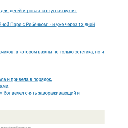
ля детей игровая, и вкусная кухня.
ой Паре с Ребёнком" - и уже через 12 дней
чиков, в котором важны не только эстетика, но и
ла и привела в порядок.
ами.
сам бог велел снять завораживающий и
казании обратной гиперссылки.