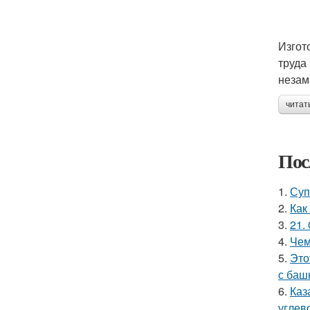
Изгот
труда
незам
читат
Пос
1.
Суп
2.
Как
3.
21. 
4.
Чем
5.
Это
с баш
6.
Каз
углев