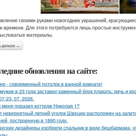
овление своими руками новогодних украшений, красующиеся
 и времени. Для этого потребуются лишь простые инструме
ысловатые материалы.
ь дальше →
ледние обновления на сайте:
ер - современный потолок в ванной комнате!
 мужик в 23 года заставил каменный блок плакать: дичь и 
07-23. 07. 2026.
 меня поразил коттедж Николая 1?
т невероятный летний уголок Швеции расположен на залито
ней, построенную в 1890 году.
ахские дизайнеры изобрели спальник в виде бешбармака, ч
оды.