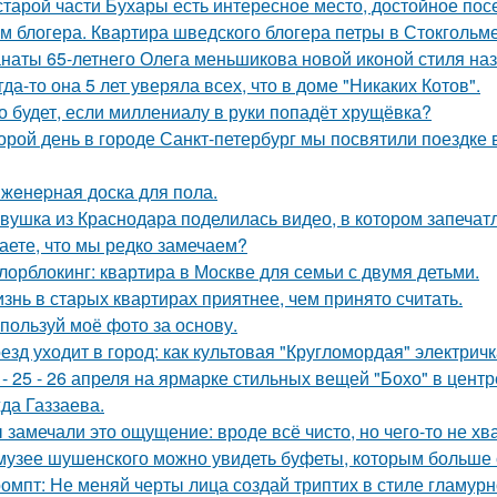
старой части Бухары есть интересное место, достойное по
м блогера. Квартира шведского блогера петры в Стокгольме
наты 65-летнего Олега меньшикова новой иконой стиля наз
гда-то она 5 лет уверяла всех, что в доме "Никаких Котов".
о будет, если миллениалу в руки попадёт хрущёвка?
орой день в городе Санкт-петербург мы посвятили поездке 
жeнepная доска для пола.
вушка из Краснодара поделилась видео, в котором запечатл
аете, что мы редко замечаем?
лорблокинг: квартира в Москве для семьи с двумя детьми.
знь в старых квартирах приятнее, чем принято считать.
пользуй моё фото за основу.
езд уходит в город: как культовая "Кругломордая" электрич
 - 25 - 26 апреля на ярмарке стильных вещей "Бохо" в цент
да Газзаева.
 замечали это ощущение: вроде всё чисто, но чего-то не хв
музее шушенского можно увидеть буфеты, которым больше с
омпт: Не меняй черты лица создай триптих в стиле гламур