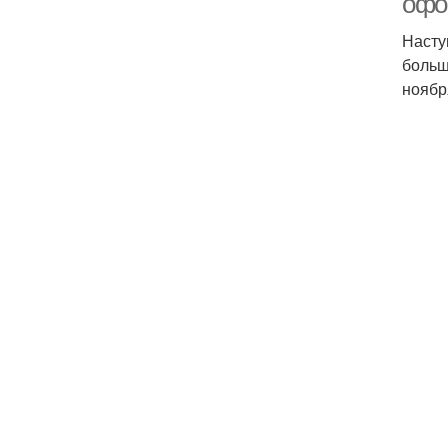
офо
Насту
больш
ноябр