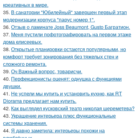
креативных в мире.
35.
В санатории "Юбилейный" завершен первый этап
модернизации корпуса "парус номер 1".
36.
Отзыв о ламинате Joss Beaumont, Gusto Багратион.
37.
Меня пустили пофотографировать на первом этаже
дома елисеевых.
38.
Открытые планировки остаются популярными, но
комфорт требует зонирования без тяжелых стен и
сложного ремонта.
39.
Оч Важный вопрос, товарисчи.
40.
Перфекционисты оценят: однушка с функциями
двушки.
41.
Не успели мы купить и установить кухню, как RT
Diorama предлагает нам купить.
42.
Как выглядел кусковский театр николая шереметева?
43.
Украшение интерьера плюс функциональные
системы хранения.
44.
Я давно заметила: интерьеры похожи на
влюблённых.