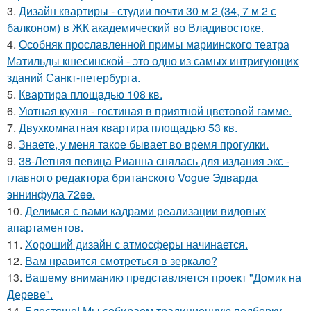
3.
Дизайн квартиры - студии почти 30 м 2 (34, 7 м 2 с
балконом) в ЖК академический во Владивостоке.
4.
Особняк прославленной примы мариинского театра
Матильды кшесинской - это одно из самых интригующих
зданий Санкт-петербурга.
5.
Квартира площадью 108 кв.
6.
Уютная кухня - гостиная в приятной цветовой гамме.
7.
Двухкомнатная квартира площадью 53 кв.
8.
Знаете, у меня такое бывает во время прогулки.
9.
38-Летняя певица Рианна снялась для издания экс -
главного редактора британского Vogue Эдварда
эннинфула 72ee.
10.
Делимся с вами кадрами реализации видовых
апартаментов.
11.
Хороший дизайн с атмосферы начинается.
12.
Вам нравится смотреться в зеркало?
13.
Вашему вниманию представляется проект "Домик на
Дереве".
14.
Блестяще! Мы собираем традиционную подборку