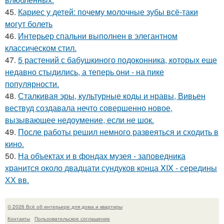
45.
Кариес у детей: почему молочные зубы всё-таки
могут болеть
46.
Интерьер спальни выполнен в элегантном
классическом стил.
47.
5 растений с бабушкиного подоконника, которых еще
недавно стыдились, а теперь они - на пике
популярности.
48.
Сталкивая эры, культурные коды и нравы, Вивьен
вествуд создавала нечто совершенно новое,
вызывающее недоумение, если не шок.
49.
После работы решил немного развеяться и сходить в
кино.
50.
На объектах и в фондах музея - заповедника
хранится около двадцати сундуков конца XIX - середины
ХХ вв.
© 2026 Всё об интерьере для дома и квартиры
Контакты
Пользовательское соглашение