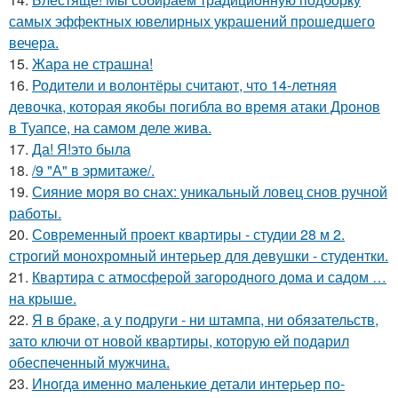
самых эффектных ювелирных украшений прошедшего
вечера.
15.
Жара не страшна!
16.
Родители и волонтёры считают, что 14-летняя
девочка, которая якобы погибла во время атаки Дронов
в Туапсе, на самом деле жива.
17.
Да! Я!это была
18.
/9 "А" в эрмитаже/.
19.
Сияние моря во снах: уникальный ловец снов ручной
работы.
20.
Современный проект квартиры - студии 28 м 2.
строгий монохромный интерьер для девушки - студентки.
21.
Квартира с атмосферой загородного дома и садом …
на крыше.
22.
Я в браке, а у подруги - ни штампа, ни обязательств,
зато ключи от новой квартиры, которую ей подарил
обеспеченный мужчина.
23.
Иногда именно маленькие детали интерьер по-