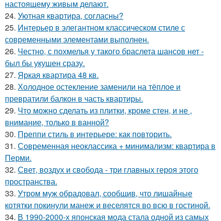
настоящему живым делают.
24.
Уютная квартира, согласны?
25.
Интерьер в элегантном классическом стиле с
современными элементами выполнен.
26.
Честно, с похмелья у такого браслета шансов нет -
был бы укушен сразу.
27.
Яркая квартира 48 кв.
28.
Холодное остекление заменили на тёплое и
превратили балкон в часть квартиры.
29.
Что можно сделать из плитки, кроме стен, и не ,
внимание, только в ванной?
30.
Преппи стиль в интерьере: как повторить.
31.
Современная неоклассика + минимализм: квартира в
Перми.
32.
Свет, воздух и свобода - три главных героя этого
пространства.
33.
Утром муж обрадовал, сообщив, что лишайные
котятки покинули манеж и веселятся во всю в гостиной.
34.
В 1990-2000-х японская мода стала одной из самых