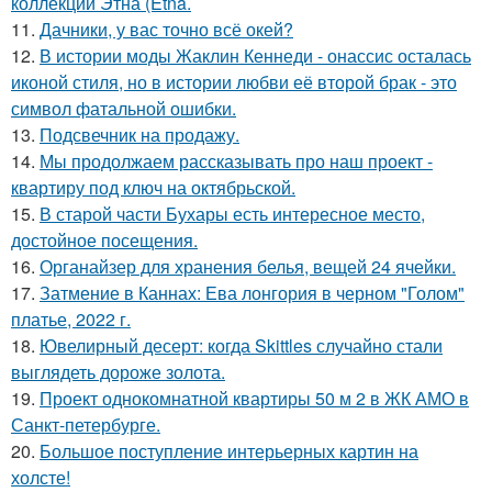
коллекции Этна (Etna.
11.
Дачники, у вас точно всё окей?
12.
В истории моды Жаклин Кеннеди - онассис осталась
иконой стиля, но в истории любви её второй брак - это
символ фатальной ошибки.
13.
Подсвечник на продажу.
14.
Мы продолжаем рассказывать про наш проект -
квартиру под ключ на октябрьской.
15.
В старой части Бухары есть интересное место,
достойное посещения.
16.
Органайзер для хранения белья, вещей 24 ячейки.
17.
Затмение в Каннах: Ева лонгория в черном "Голом"
платье, 2022 г.
18.
Ювелирный десерт: когда Skittles случайно стали
выглядеть дороже золота.
19.
Проект однокомнатной квартиры 50 м 2 в ЖК АМО в
Санкт-петербурге.
20.
Большое поступление интерьерных картин на
холсте!