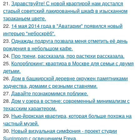
21.
Здравствуйте! С новой квартирой нам достался
старый советский лакированный шкаф в изысканном
тараканьем цвете.
22.
14 мая 2014 года в "Аватарии" появился новый
интерьер "небоскрёб".
23.
Однажды подруга позвала меня отметить её день
рождения в небольшом кафе.
24.
Про трени, рассказала, про растюхи рассказала.
25.
Колорблокинг: квартира в Москве для семьи с двумя
детьми.
26.
Дом в башкирской деревне окружен памятниками
зодчества, домами с резными ставнями.
27.
Давайте познакомимся поближе.
28.
Дом у озера в остине: современный минимализм с
техасским характером.
29.
Нью-йоркская квартира, которая больше похожа на
частный музей.
30.
Новый визуальная симфония - проект студии
Suninroom с освещением Freya.