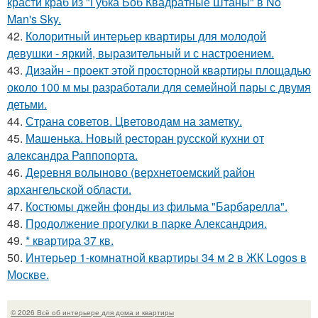
красти краб из "Губка Боб Квадратные Штаны" в No
Man's Sky.
42.
Колоритный интерьер квартиры для молодой
девушки - яркий, выразительный и с настроением.
43.
Дизайн - проект этой просторной квартиры площадью
около 100 м мы разработали для семейной пары с двумя
детьми.
44.
Страна советов. Цветоводам на заметку.
45.
Машенька. Новый ресторан русской кухни от
александра Раппопорта.
46.
Деревня волыново (верхнетоемский район
архангельской области.
47.
Костюмы джейн фонды из фильма "Барбарелла".
48.
Продолжение прогулки в парке Александрия.
49.
* квартира 37 кв.
50.
Интерьер 1-комнатной квартиры 34 м 2 в ЖК Logos в
Москве.
© 2026 Всё об интерьере для дома и квартиры