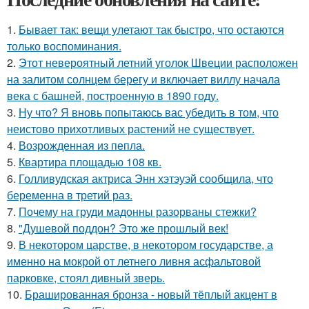
1.
Бывает так: вещи улетают так быстро, что остаются
только воспоминания.
2.
Этот невероятный летний уголок Швеции расположен
на залитом солнцем берегу и включает виллу начала
века с башней, построенную в 1890 году.
3.
Ну что? Я вновь попытаюсь вас убедить в том, что
неистово прихотливых растений не существует.
4.
Возрожденная из пепла.
5.
Квартира площадью 108 кв.
6.
Голливудская актриса Энн хэтэуэй сообщила, что
беременна в третий раз.
7.
Почему на груди мадонны разорваны стежки?
8.
"Душевой поддон? Это же прошлый век!
9.
В некотором царстве, в некотором государстве, а
именно на мокрой от летнего ливня асфальтовой
парковке, стоял дивный зверь.
10.
Брашированная бронза - новый тёплый акцент в