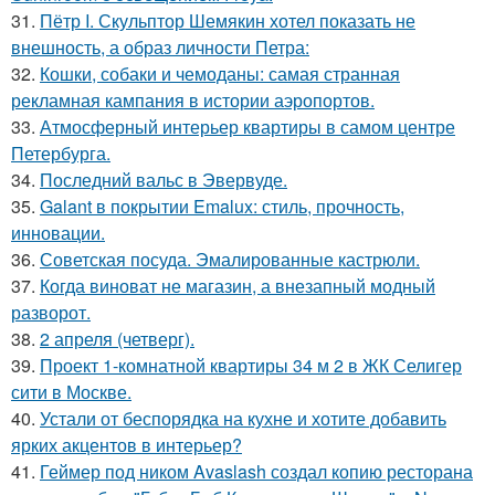
31.
Пётр I. Скульптор Шемякин хотел показать не
внешность, а образ личности Петра:
32.
Кошки, собаки и чемоданы: самая странная
рекламная кампания в истории аэропортов.
33.
Атмосферный интерьер квартиры в самом центре
Петербурга.
34.
Последний вальс в Эвервуде.
35.
Galant в покрытии Emalux: стиль, прочность,
инновации.
36.
Советская посуда. Эмалированные кастрюли.
37.
Когда виноват не магазин, а внезапный модный
разворот.
38.
2 апреля (четверг).
39.
Проект 1-комнатной квартиры 34 м 2 в ЖК Селигер
сити в Москве.
40.
Устали от беспорядка на кухне и хотите добавить
ярких акцентов в интерьер?
41.
Геймер под ником Avaslash создал копию ресторана