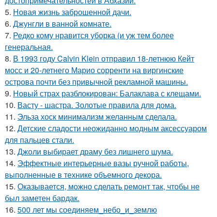
достопримечательностей в Абхазии.
5.
Новая жизнь заброшенной дачи.
6.
Джунгли в ванной комнате.
7.
Редко кому нравится уборка (и уж тем более
генеральная.
8.
В 1993 году Calvin Klein отправил 18-летнюю Кейт
мосс и 20-летнего Марио сорренти на виргинские
острова почти без привычной рекламной машины.
9.
Новый страх разблокирован: Балаклава с клещами.
10.
Васту - шастра. Золотые правила для дома.
11.
Эльза хоск минимализм желанным сделала.
12.
Детские сладости неожиданно модным аксессуаром
для пальцев стали.
13.
Джоли выбирает драму без лишнего шума.
14.
Эффектные интерьерные вазы ручной работы,
выполненные в технике объемного декора.
15.
Оказывается, можно сделать ремонт так, чтобы не
был заметен бардак.
16.
500 лет мы соединяем_небо_и_землю