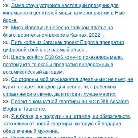
28.
Эмма стоун устроила настоящий праздник для
киноманов и ценителей моды на мероприятии в Нью-
йорке.
29.
Мила Йовович в небесно-голубом платье на
благотворительном вечере в Каннах, 2022 г.
30.
Пить кофе из бага: как проект Enigmia превратил
цифровой сбой в осязаемый объект.
31.
Шесть колёс у G63 6x6 кому-то показалось мало,
поэтому кто-то якобы превратил внедорожник в
восьмиколёсный автодом.
32.
Со стороны мой муж кажется идеальным: не пьёт, не
курит, не даёт поводов для ревности, с ребёнком
справляется отлично, да и готовит лучше многих.
33.
Проект 1-комнатной квартиры 40 м 2 в ЖК Assalom
Boglar в Ташкенте.
34.
Я в браке, а у подруги - ни штампа, ни обязательств,
зато ключи от новой квартиры, которую ей подарил
обеспеченный мужчина.