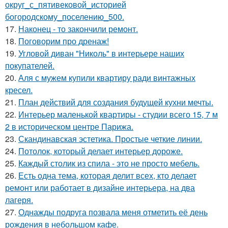
округ_с_пятивековой_историей
богородскому_поселению_500.
17.
Наконец - то закончили ремонт.
18.
Поговорим про дренаж!
19.
Угловой диван "Николь" в интерьере наших
покупателей.
20.
Аля с мужем купили квартиру ради винтажных
кресел.
21.
План действий для создания будущей кухни мечты.
22.
Интерьер маленькой квартиры - студии всего 15, 7 м
2 в историческом центре Парижа.
23.
Скандинавская эстетика. Простые четкие линии.
24.
Потолок, который делает интерьер дороже.
25.
Каждый столик из спила - это не просто мебель.
26.
Есть одна тема, которая делит всех, кто делает
ремонт или работает в дизайне интерьера, на два
лагеря.
27.
Однажды подруга позвала меня отметить её день
рождения в небольшом кафе.