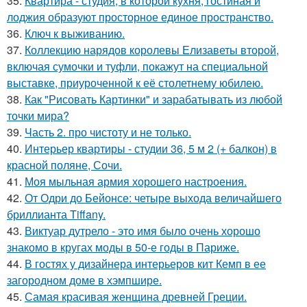
35.
Квартира - студия, в которой кухня, гостиная и
лоджия образуют просторное единое пространство.
36.
Ключ к выживанию.
37.
Коллекцию нарядов королевы Елизаветы второй,
включая сумочки и туфли, покажут на специальной
выставке, приуроченной к её столетнему юбилею.
38.
Как "Рисовать Картинки" и зарабатывать из любой
точки мира?
39.
Часть 2. про чистоту и не только.
40.
Интерьер квартиры - студии 36, 5 м 2 (+ балкон) в
красной поляне, Сочи.
41.
Моя мыльная армия хорошего настроения.
42.
От Одри до Бейонсе: четыре выхода величайшего
бриллианта Tiffany.
43.
Виктуар дутрело - это имя было очень хорошо
знакомо в кругах моды в 50-е годы в Париже.
44.
В гостях у дизайнера интерьеров кит Кемп в ее
загородном доме в хэмпшире.
45.
Самая красивая женщина древней Греции.