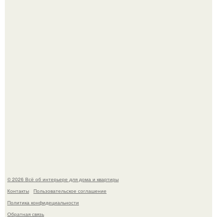
Двухкомнатная квартира в стиле сканди кинфолк и
мебелью 50-х годов в высотке на котельнической.
Кёнигсберг. Интерьер дома студенческого братства
"Германия".
© 2026 Всё об интерьере для дома и квартиры
Контакты
Пользовательское соглашение
Политика конфидециальности
Обратная связь