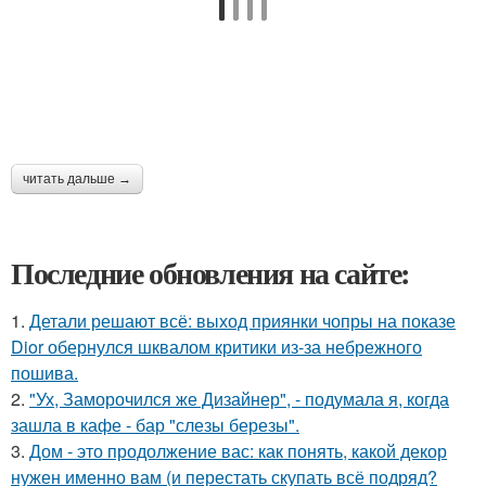
читать дальше →
Последние обновления на сайте:
1.
Детали решают всё: выход приянки чопры на показе
Dior обернулся шквалом критики из-за небрежного
пошива.
2.
"Ух, Заморочился же Дизайнер", - подумала я, когда
зашла в кафе - бар "слезы березы".
3.
Дом - это продолжение вас: как понять, какой декор
нужен именно вам (и перестать скупать всё подряд?