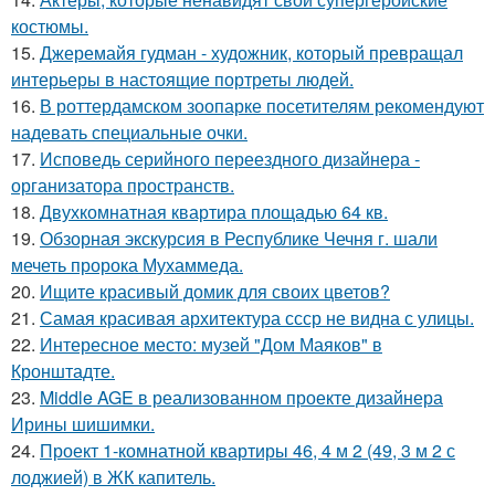
костюмы.
15.
Джеремайя гудман - художник, который превращал
интерьеры в настоящие портреты людей.
16.
В роттердамском зоопарке посетителям рекомендуют
надевать специальные очки.
17.
Исповедь серийного переездного дизайнера -
организатора пространств.
18.
Двухкомнатная квартира площадью 64 кв.
19.
Обзорная экскурсия в Республике Чечня г. шали
мечеть пророка Мухаммеда.
20.
Ищите красивый домик для своих цветов?
21.
Самая красивая архитектура ссср не видна с улицы.
22.
Интересное место: музей "Дом Маяков" в
Кронштадте.
23.
Middle AGE в реализованном проекте дизайнера
Ирины шишимки.
24.
Проект 1-комнатной квартиры 46, 4 м 2 (49, 3 м 2 с
лоджией) в ЖК капитель.