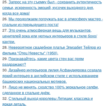
25.
Запрос на эту съемку был - сохранить аутентичность
семьи, искренность эмоций, кусочек выходного дня,
когда все дома!
26.
Мы продолжаем погружать вас в атмосферу мастер -
спальни из предыдущего поста!
27.
Это очень атмосферная вещь для музыкантов,
ценителей рока или уютных интерьеров в стиле бохо/
кантри.
28.
Невероятное свадебное платье Элизабет Тейлор из
фильма "Отец Невесты" (1950).
29.
Признавайтесь, какие цвета стен вас прям
раздражают?
30.
Дизайнер интерьеров лилия Асфандиярова создала
яркий интерьер в английском стиле с использованием
башкирских национальных мотивов.
31.
Лицо не менять, сходство 100% зеркальное селфи,
сделанное в спальне днём.
32.
Стильный выход королевы Летиции: классика и
яркая деталь.