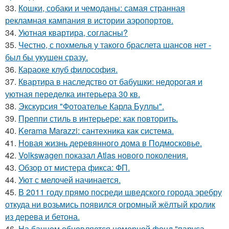
33.
Кошки, собаки и чемоданы: самая странная
рекламная кампания в истории аэропортов.
34.
Уютная квартира, согласны?
35.
Честно, с похмелья у такого браслета шансов нет -
был бы укушен сразу.
36.
Караоке клуб философия.
37.
Квартира в наследство от бабушки: недорогая и
уютная переделка интерьера 30 кв.
38.
Экскурсия "Фотоателье Карла Буллы".
39.
Преппи стиль в интерьере: как повторить.
40.
Kerama Marazzi: сантехника как система.
41.
Новая жизнь деревянного дома в Подмосковье.
42.
Volkswagen показал Atlas нового поколения.
43.
Обзор от мистера фикса: ФП.
44.
Уют с мелочей начинается.
45.
В 2011 году прямо посреди шведского города эребру
откуда ни возьмись появился огромный жёлтый кролик
из дерева и бетона.
46.
На банном обновляется номерной фонд "паруса