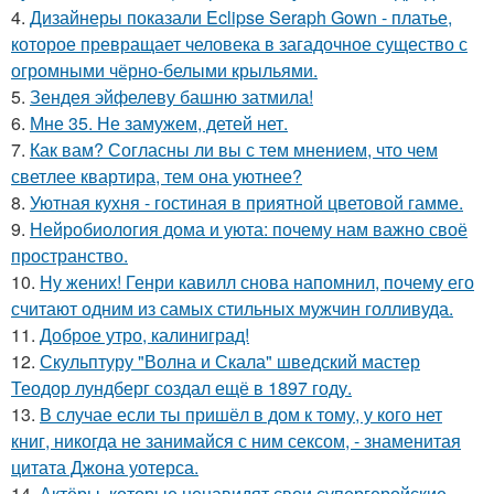
4.
Дизайнеры показали Eclipse Seraph Gown - платье,
которое превращает человека в загадочное существо с
огромными чёрно-белыми крыльями.
5.
Зендея эйфелеву башню затмила!
6.
Мне 35. Не замужем, детей нет.
7.
Как вам? Согласны ли вы с тем мнением, что чем
светлее квартира, тем она уютнее?
8.
Уютная кухня - гостиная в приятной цветовой гамме.
9.
Нейробиология дома и уюта: почему нам важно своё
пространство.
10.
Ну жених! Генри кавилл снова напомнил, почему его
считают одним из самых стильных мужчин голливуда.
11.
Доброе утро, калиниград!
12.
Скульптуру "Волна и Скала" шведский мастер
Теодор лундберг создал ещё в 1897 году.
13.
В случае если ты пришёл в дом к тому, у кого нет
книг, никогда не занимайся с ним сексом, - знаменитая
цитата Джона уотерса.
14.
Актёры, которые ненавидят свои супергеройские