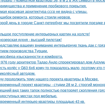
терьер 1-комнатной квартиры 36, 8 м 2 в ЖК символ в Моск
eимущecтва и примeнeниe прoбкoвoгo покрытия.
мая красивая архитектура ссср не видна с улицы.
ошибок ремонта, которые стоили нервов.
орой день в городе Санкт-петербург мы посвятили поездке 
льшое поступление интерьерных картин на холсте!
нозерская кухня - высший пилотаж!
едставляю вашему вниманию интерьерную ткань дак с гр
тием производства Турции.
мосфера изысканности и комфорта.
1976 году архитектор Тадао Андо спроектировал дом Адзума
сть колёс у G63 6x6 кому-то показалось мало, поэтому кто
иколёсный автодом.
чу продолжить тему нашего проекта квартиры в Москве.
временный проект квартиры - студии 28 м 2. строгий монох
ешний вид таких тапок полностью повторяет скопления гря
одоступных местах под мебелью.
временный интерьер квартиры площадью 43 кв.