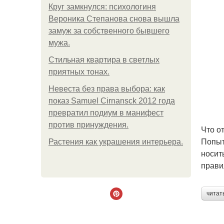
Круг замкнулся: психологиня
Вероника Степанова снова вышла
замуж за собственного бывшего
мужа.
Стильная квартира в светлых
приятных тонах.
Невеста без права выбора: как
показ Samuel Cirnansck 2012 года
превратил подиум в манифест
против принуждения.
Что о
Попыт
Растения как украшения интерьера.
носит
прави
читат