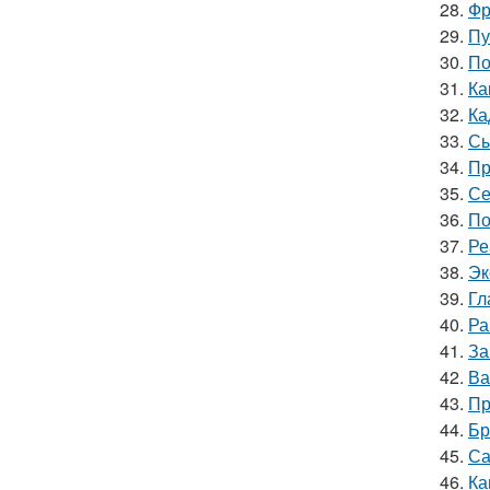
28.
Фр
29.
Пу
30.
По
31.
Ка
32.
Ка
33.
Сы
34.
Пр
35.
Се
36.
По
37.
Ре
38.
Эк
39.
Гл
40.
Ра
41.
За
42.
Ва
43.
Пр
44.
Бр
45.
Са
46.
Ка