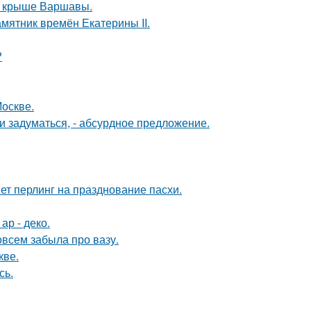
на крыше Варшавы.
мятник времён Екатерины II.
?
Москве.
 задуматься, - абсурдное предложение.
иет перлинг на празднование пасхи.
ар - деко.
совсем забыла про вазу.
кве.
сь.