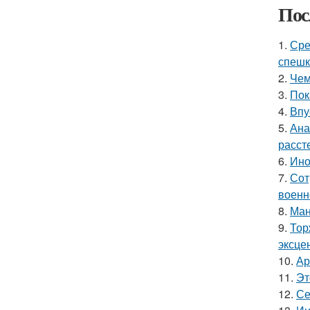
Пос
1.
Сре
спешк
2.
Чем
3.
Пок
4.
Впу
5.
Ана
расст
6.
Ино
7.
Сот
военн
8.
Ман
9.
Тор
эксце
10.
Ар
11.
Эт
12.
Се