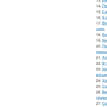
13.
Ин
14.
Пр
15.
Са
16.
5 
17.
Вт
село.
18.
Бо
19.
Ке
20.
Пр
покры
21.
Ат
22.
В 
23.
Ше
восьм
24.
Хо
25.
Со
26.
Вн
трудн
27.
Cо