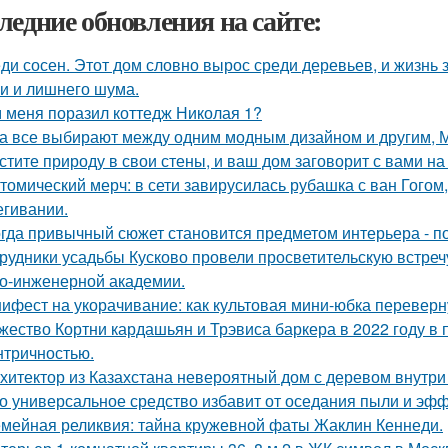
ледние обновления на сайте:
ди сосен. Этот дом словно вырос среди деревьев, и жизнь з
и и лишнего шума.
 меня поразил коттедж Николая 1?
а все выбирают между одним модным дизайном и другим, 
стите природу в свои стены, и ваш дом заговорит с вами на
томический мерч: в сети завирусилась рубашка с ван Гогом
егивании.
гда привычный сюжет становится предметом интерьера - поч
рудники усадьбы Кусково провели просветительскую встречу
о-инженерной академии.
ифест на укорачивание: как культовая мини-юбка переверн
жество Кортни кардашьян и Трэвиса баркера в 2022 году в
нтричностью.
хитектор из Казахстана невероятный дом с деревом внутри
о универсальное средство избавит от оседания пыли и эфф
мейная реликвия: тайна кружевной фаты Жаклин Кеннеди.