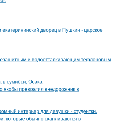
ве.
в екатерининский дворец в Пушкин - царское
язезашитным и водоотталкивающим тефлоновым
 в сумиёси, Осака.
-то якобы превратил внедорожник в
ромный интерьер для девушки - студентки.
зи, которые обычно скапливаются в