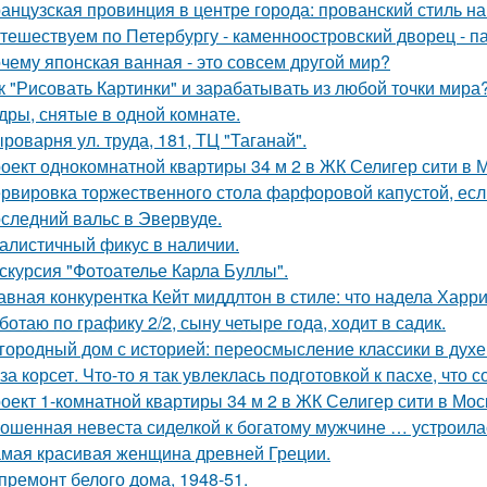
анцузская провинция в центре города: прованский стиль 
тешествуем по Петербургу - каменноостровский дворец - па
чему японская ванная - это совсем другой мир?
к "Рисовать Картинки" и зарабатывать из любой точки мира
дры, снятые в одной комнате.
роварня ул. труда, 181, ТЦ "Таганай".
оект однокомнатной квартиры 34 м 2 в ЖК Селигер сити в 
рвировка торжественного стола фарфоровой капустой, если
следний вальс в Эвервуде.
алистичный фикус в наличии.
скурсия "Фотоателье Карла Буллы".
авная конкурентка Кейт миддлтон в стиле: что надела Харр
ботаю по графику 2/2, сыну четыре года, ходит в садик.
городный дом с историей: переосмысление классики в духе 
за корсет. Что-то я так увлеклась подготовкой к пасхе, что 
оект 1-комнатной квартиры 34 м 2 в ЖК Селигер сити в Мос
ошенная невеста сиделкой к богатому мужчине … устроила
мая красивая женщина древней Греции.
премонт белого дома, 1948-51.