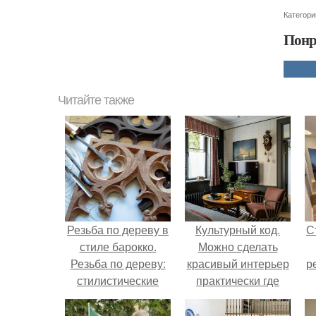
Категори
Понр
Читайте также
Резьба по дереву в
Культурный код.
С
стиле барокко.
Можно сделать
Резьба по дереву:
красивый интерьер
р
стилистические
практически где
направления и
угодно.
характерные узоры.