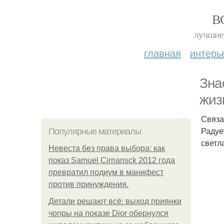
В
лучшие 
главная
интерь
Зна
жиз
Связа
Радуе
Популярные материалы
светл
Невеста без права выбора: как
показ Samuel Cirnansck 2012 года
превратил подиум в манифест
против принуждения.
Детали решают всё: выход приянки
чопры на показе Dior обернулся