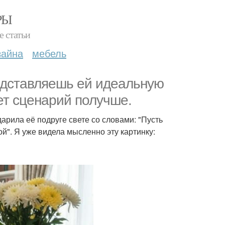
РЫ
е статьи
зайна
мебель
редставляешь ей идеальную
ет сценарий получше.
арила её подруге свете со словами: "Пусть
й". Я уже видела мысленно эту картинку: