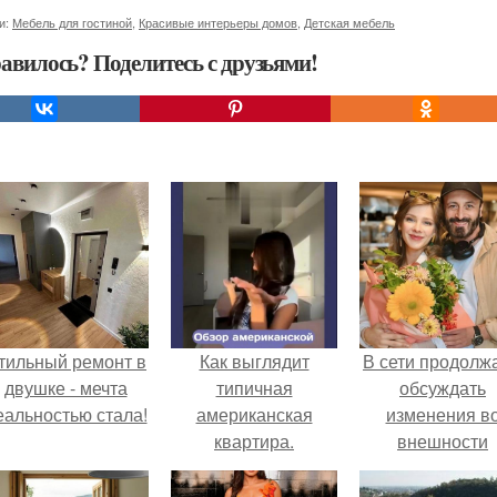
и:
Мебель для гостиной
,
Красивые интерьеры домов
,
Детская мебель
авилось? Поделитесь с друзьями!
тильный ремонт в
Как выглядит
В сети продолж
двушке - мечта
типичная
обсуждать
еальностью стала!
американская
изменения в
квартира.
внешности
актрисы.