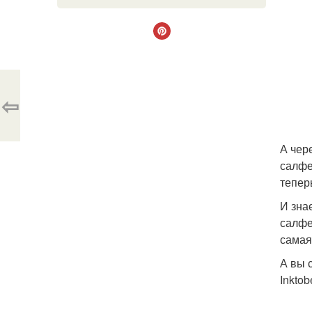
⇦
А чер
салфе
тепер
И зна
салфе
самая
А вы 
Inkto