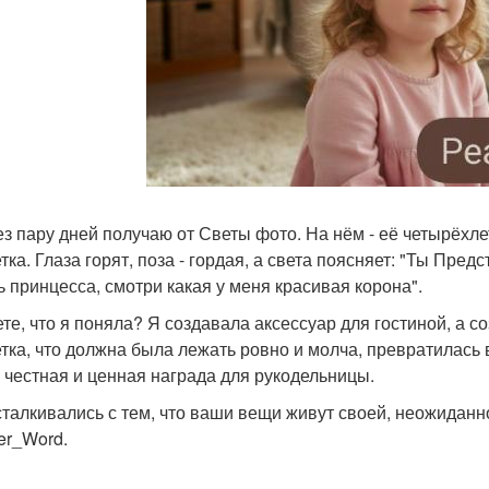
ез пару дней получаю от Светы фото. На нём - её четырёхле
тка. Глаза горят, поза - гордая, а света поясняет: "Ты Пред
ь принцесса, смотри какая у меня красивая корона".
ете, что я поняла? Я создавала аксессуар для гостиной, а 
тка, что должна была лежать ровно и молча, превратилась 
 честная и ценная награда для рукодельницы.
сталкивались с тем, что ваши вещи живут своей, неожиданно
ber_Word.