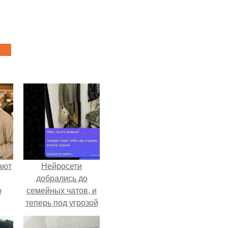
ают
Нейросети
добрались до
о
семейных чатов, и
теперь под угрозой
мамины нервы.