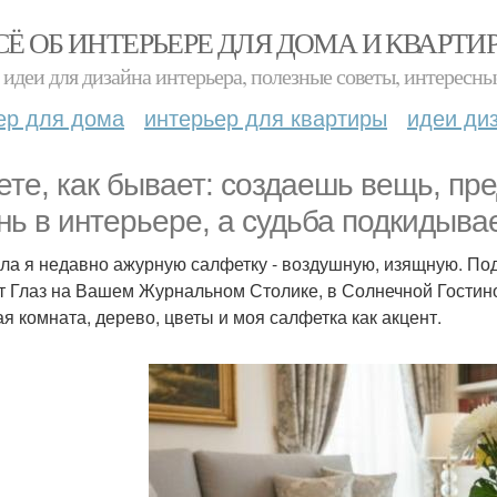
СЁ ОБ ИНТЕРЬЕРЕ ДЛЯ ДОМА И КВАРТИ
идеи для дизайна интерьера, полезные советы, интересны
ер для дома
интерьер для квартиры
идеи ди
ете, как бывает: создаешь вещь, п
нь в интерьере, а судьба подкидыва
ла я недавно ажурную салфетку - воздушную, изящную. Под
т Глаз на Вашем Журнальном Столике, в Солнечной Гостино
ая комната, дерево, цветы и моя салфетка как акцент.