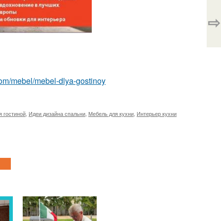
⇨
t.com/mebel/mebel-dlya-gostinoy
я гостиной
,
Идеи дизайна спальни
,
Мебель для кухни
,
Интерьер кухни