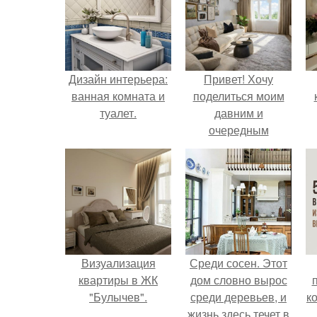
Дизайн интерьера:
Привет! Хочу
ванная комната и
поделиться моим
туалет.
давним и
очередным
неопубликованным
проектом.
Визуализация
Среди сосен. Этот
квартиры в ЖК
дом словно вырос
"Булычев".
среди деревьев, и
к
жизнь здесь течет в