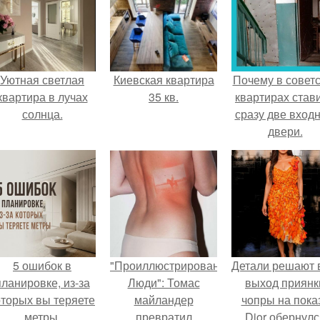
Уютная светлая
Киевская квартира
Почему в советс
квартира в лучах
35 кв.
квартирах став
солнца.
сразу две вход
двери.
5 ошибок в
"Проиллюстрированные
Детали решают 
планировке, из-за
Люди": Томас
выход приянк
оторых вы теряете
майландер
чопры на пока
метры.
превратил
Dior обернулс