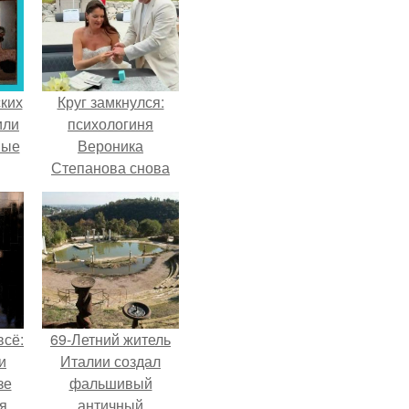
ких
Круг замкнулся:
или
психологиня
ные
Вероника
Степанова снова
вышла замуж за
собственного
бывшего мужа.
всё:
69-Летний житель
и
Италии создал
зе
фальшивый
я
античный