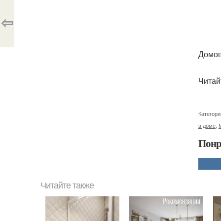
⇦
Домов
Читай
Категори
в доме
,
Понр
Читайте также