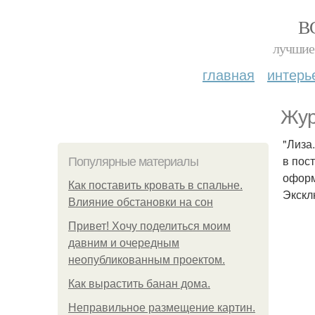
В
лучшие 
главная
интерь
Жур
"Лиза
в пос
Популярные материалы
оформ
Как поставить кровать в спальне.
Экскл
Влияние обстановки на сон
Привет! Хочу поделиться моим
давним и очередным
неопубликованным проектом.
Как вырастить банан дома.
Неправильное размещение картин.