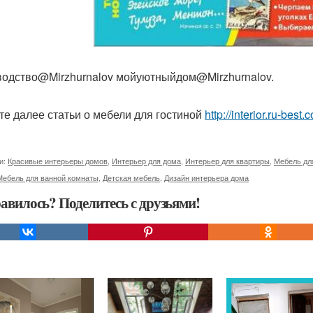
одство@Mirzhurnalov мойуютныйдом@Mirzhurnalov.
те далее статьи о мебели для гостиной
http://interior.ru-bes
и:
Красивые интерьеры домов
,
Интерьер для дома
,
Интерьер для квартиры
,
Мебель дл
Мебель для ванной комнаты
,
Детская мебель
,
Дизайн интерьера дома
авилось? Поделитесь с друзьями!