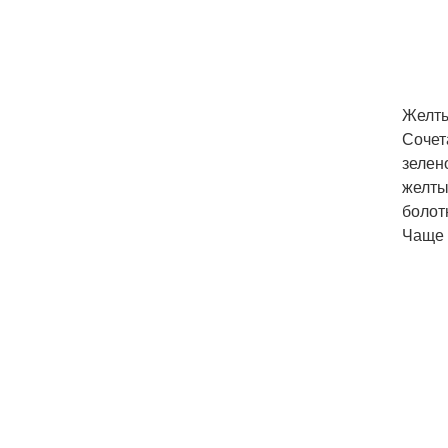
Желты
Сочет
зелен
желты
болот
Чаще 