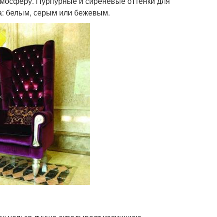
тмосферу. Пурпурные и сиреневые оттенки для
та: белым, серым или бежевым.