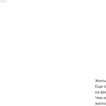
Желты
Еще о
на фо
Чем я
желто