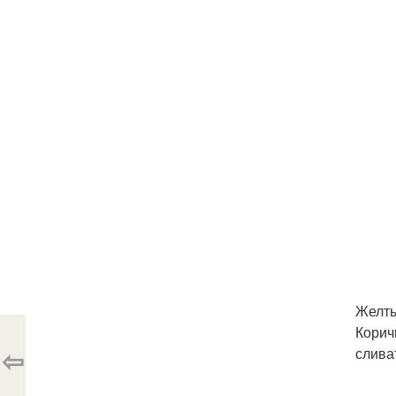
Желты
Корич
⇦
слива