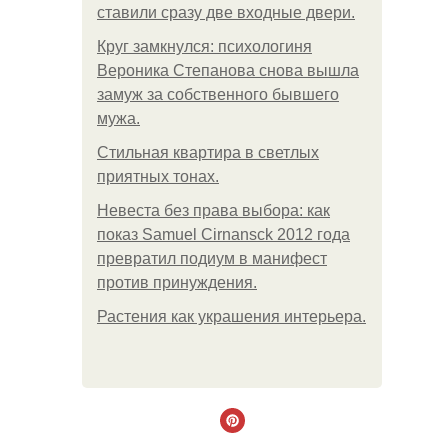
ставили сразу две входные двери.
Круг замкнулся: психологиня
Вероника Степанова снова вышла
замуж за собственного бывшего
мужа.
Стильная квартира в светлых
приятных тонах.
Невеста без права выбора: как
показ Samuel Cirnansck 2012 года
превратил подиум в манифест
против принуждения.
Растения как украшения интерьера.