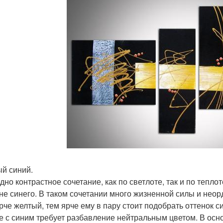
й синий.
дно контрастное сочетание, как по светлоте, так и по тепл
не синего. В таком сочетании много жизненной силы и неор
рче желтый, тем ярче ему в пару стоит подобрать оттенок с
е с синим требует разбавление нейтральным цветом. В осно