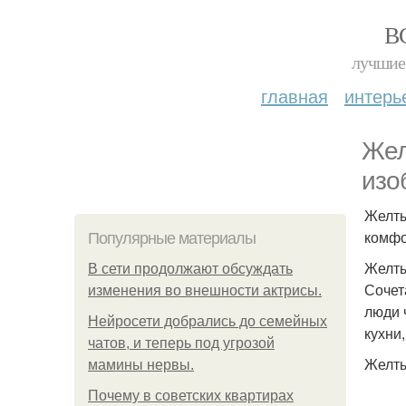
В
лучшие 
главная
интерь
Жел
изо
Желты
комфо
Популярные материалы
Желты
В сети продолжают обсуждать
Сочет
изменения во внешности актрисы.
люди 
Нейросети добрались до семейных
кухни,
чатов, и теперь под угрозой
Желты
мамины нервы.
Почему в советских квартирах