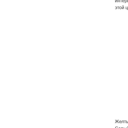
интер
этой 
Желты