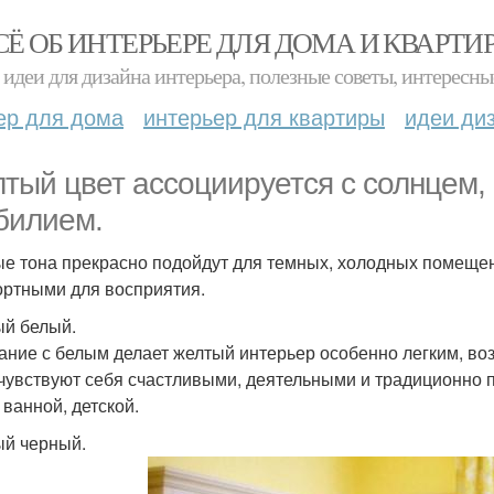
СЁ ОБ ИНТЕРЬЕРЕ ДЛЯ ДОМА И КВАРТИ
идеи для дизайна интерьера, полезные советы, интересны
ер для дома
интерьер для квартиры
идеи ди
тый цвет ассоциируется с солнцем, 
билием.
е тона прекрасно подойдут для темных, холодных помещени
ртными для восприятия.
й белый.
ание с белым делает желтый интерьер особенно легким, в
чувствуют себя счастливыми, деятельными и традиционно 
 ванной, детской.
й черный.