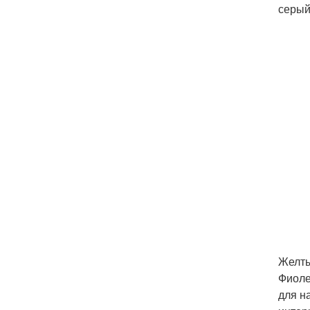
серый
Желты
Фиоле
для н