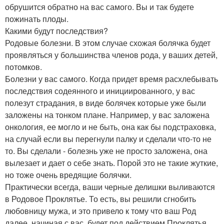
обрушится обратно на вас самого. Вы и так будете
пожинать плоды.
Какими будут последствия?
Родовые болезни. В этом случае схожая болячка будет
проявляться у большинства членов рода, у ваших детей,
потомков.
Болезни у вас самого. Когда придет время расхлебывать
последствия содеянного и инициированного, у вас
полезут страдания, в виде болячек которые уже были
заложены на тонком плане. Например, у вас заложена
онкология, ее могло и не быть, она как бы подстраховка,
на случай если вы перегнули палку и сделали что-то не
то. Вы сделали - болезнь уже не просто заложена, она
вылезает и дает о себе знать. Порой это не такие жуткие,
но тоже очень вредящие болячки.
Практически всегда, ваши черные делишки выливаются
в Родовое Проклятье. То есть, вы решили сгнобить
любовницу мужа, и это привело к тому что ваш Род
далее, начиная с вас, будет под действием Проклятья.