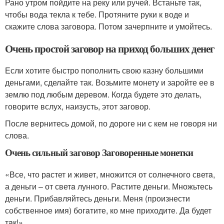
Рано утром пойдите на реку или ручей. Встаньте так,
чтобы вода текла к тебе. Протяните руки к воде и
скажите слова заговора. Потом зачерпните и умойтесь.
Очень простой заговор на приход больших денег
Если хотите быстро пополнить свою казну большими
деньгами, сделайте так. Возьмите монету и заройте ее в
землю под любым деревом. Когда будете это делать,
говорите вслух, наизусть, этот заговор.
После вернитесь домой, по дороге ни с кем не говоря ни
слова.
Очень сильный заговор Заговоренные монетки
«Все, что рaстет и живет, множится от солнечного светa,
а деньги – от светa лунного. Рaстите деньги. Множьтесь
деньги. Прибавляйтесь деньги. Меня (произнести
собственное имя) богaтите, ко мне приходите. Дa будет
тaк!».