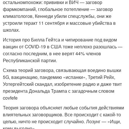
остальномпохожи: прививки и ВИЧ — заговор
фармкомпаний, глобальное потепление — заговор
климатологов, Кеннеди убили спецслужбы, они же
устроили теракт 11 сентября и массовые убийства в
школах.
История про Билла Гейтса и чипирование под видом
вакцин от COVID-19 в США тоже неплохо разошлась —
согласно последним, в нее верят 44% членов
Республиканской партии.
Схема теорий заговора, связывающая воедино вышки
5G, вакцинацию, пандемию «испанки», Третий Рейх,
Уотергейтский скандал, изобретение радио и даже твит
президента Дональда Трампа с загадочным словом
covfefe
Теория заговора объясняет любые события действиями
влиятельных заговорщиков. Все происходит с какой-то
целью, ничто не происходит случайно. Лозунг — «Ищи,
кому выгодно» .