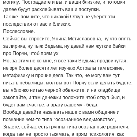
могилу. Пострадаете и вы, и ваши близкие, и потомки
далее будут расхлебывать ваши поступки.
Так же, помните, что никакой Откуп не уберет эти
последствия от вас и близких.
Послесловие.
Сейчас вы спросите, Янина Мстиславовна, ну что опять
за лирика, ну тыж Ведьма, ну давай нам жуткие байки
про Порчи, чтоб прям ух!
Но, за этим не ко мне, я все таки Ведьма продвинутая,
не зря более десяти лет изучаю Астралы там всякие,
метафизику и прочие дела. Так что, не могу вам тут
писать небылицы, мол вы вот Порчу если делать будете,
вы яблочко нитью черной обвяжите, и на кладбище
закопайте, и там денежки положите чтоб откуп был, и
будет вам счастье, а врагу вашему - беда.
Вообще давайте называть наше с вами общение и
познание чем-то типа "осознанное ведьмовство",
Знаете, сейчас есть группы типа осознанные родители,
когда там не просто тыжмать, а прям психология, как