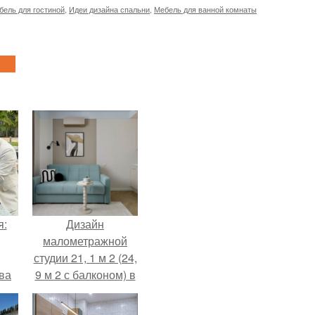
бель для гостиной
,
Идеи дизайна спальни
,
Мебель для ванной комнаты
я:
Дизайн
малометражной
студии 21, 1 м 2 (24,
ва
9 м 2 с балконом) в
за
Краснодаре.
о