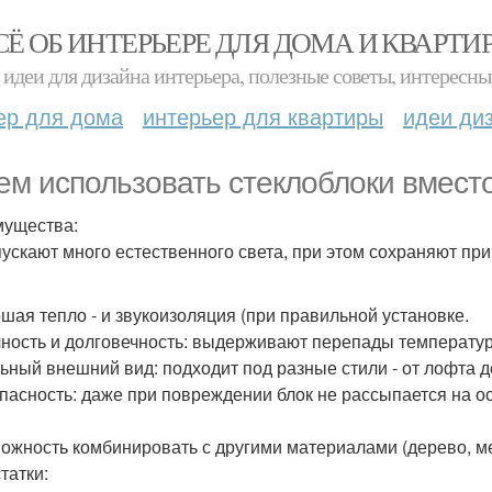
СЁ ОБ ИНТЕРЬЕРЕ ДЛЯ ДОМА И КВАРТИ
идеи для дизайна интерьера, полезные советы, интересны
ер для дома
интерьер для квартиры
идеи ди
ем использовать стеклоблоки вмест
ущества:
пускают много естественного света, при этом сохраняют при
ошая тепло - и звукоизоляция (при правильной установке.
чность и долговечность: выдерживают перепады температур,
льный внешний вид: подходит под разные стили - от лофта д
опасность: даже при повреждении блок не рассыпается на о
можность комбинировать с другими материалами (дерево, ме
татки: