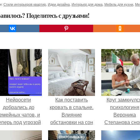
и:
Стили интерьеров квартир
,
Идеи дизайна
,
Интерьер для дома
,
Мебель для кухни
,
Ме
авилось? Поделитесь с друзьями!
Нейросети
Как поставить
Круг замкнулс
добрались до
кровать в спальне.
психологиня
емейных чатов, и
Влияние
Вероника
еперь под угрозой
обстановки на сон
Степанова сно
мамины нервы.
вышла замуж 
собственног