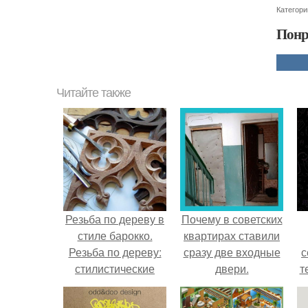
Категори
Понр
Читайте также
Резьба по дереву в
Почему в советских
стиле барокко.
квартирах ставили
Резьба по дереву:
сразу две входные
с
стилистические
двери.
т
направления и
характерные узоры.