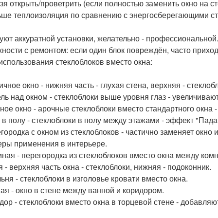
ьзя открыть/проветрить (если полностью заменить окно на с
ьше теплоизоляция по сравнению с энергосберегающими ст
буют аккуратной установки, желательно - профессиональной
жности с ремонтом: если один блок повреждён, часто прихо
использования стеклоблоков вместо окна:
ичное окно - нижняя часть - глухая стена, верхняя - стекло
ель над окном - стеклоблоки выше уровня глаз - увеличиваю
чное окно - арочные стеклоблоки вместо стандартного окна 
о в полу - стеклоблоки в полу между этажами - эффект "Пад
егородка с окном из стеклоблоков - частично заменяет окно и
ры применения в интерьере.
тиная - перегородка из стеклоблоков вместо окна между ком
я - верхняя часть окна - стеклоблоки, нижняя - подоконник.
льня - стеклоблоки в изголовье кровати вместо окна.
ная - окно в стене между ванной и коридором.
идор - стеклоблоки вместо окна в торцевой стене - добавляю