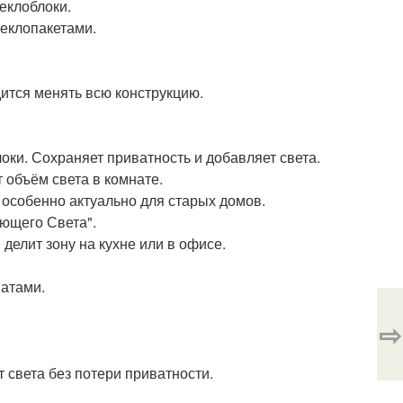
теклоблоки.
еклопакетами.
.
дится менять всю конструкцию.
блоки. Сохраняет приватность и добавляет света.
т объём света в комнате.
- особенно актуально для старых домов.
ающего Света".
 делит зону на кухне или в офисе.
натами.
⇨
т света без потери приватности.