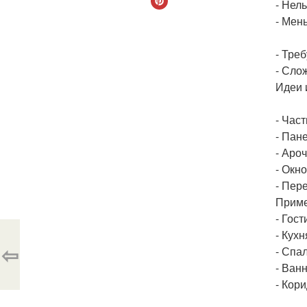
- Нел
- Мен
- Тре
- Сло
Идеи 
- Част
- Пан
- Аро
- Окн
- Пер
Приме
- Гос
- Кухн
⇦
- Спа
- Ван
- Кор