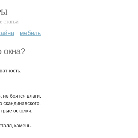
РЫ
е статьи
зайна
мебель
о окна?
ватность.
 не боятся влаги.
о скандинавского.
стрые осколки.
талл, камень.