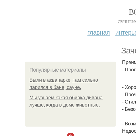
В
лучшие 
главная
интерь
Зач
Преим
- Про
Популярные материалы
Были в аквапарке, там сильно
- Хор
парился в бане, сауне.
- Про
Мы узнаем какая обивка дивана
- Сти
лучше, когда в доме животные.
- Без
- Воз
Недос