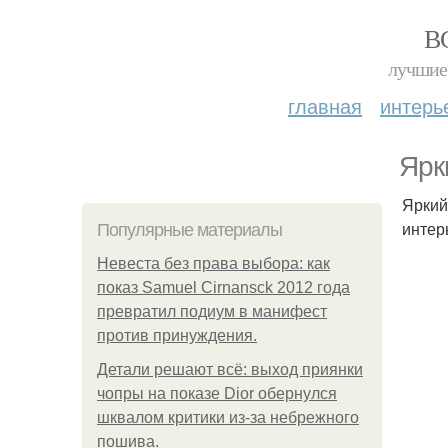
В
лучшие 
главная
интерь
Ярк
Яркий
интер
Популярные материалы
Невеста без права выбора: как
показ Samuel Cirnansck 2012 года
превратил подиум в манифест
против принуждения.
Детали решают всё: выход приянки
чопры на показе Dior обернулся
шквалом критики из-за небрежного
пошива.