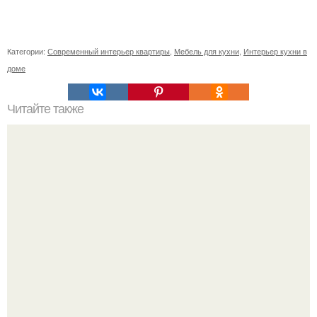
Категории:
Современный интерьер квартиры
,
Мебель для кухни
,
Интерьер кухни в
доме
Читайте также
Кабинет директора, как оформить. Дизайн кабинета
руководителя: зонирование, выбор декора, модные
тенденции