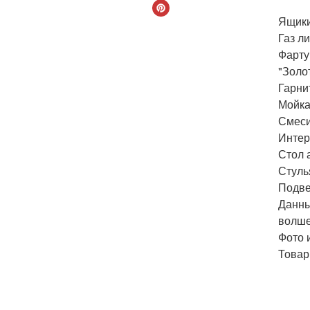
Ящики
Газ л
Фарту
"Золо
Гарни
Мойка 
Смеси
Интер
Стол а
Стулья
Подвес
Данны
волше
Фото 
Това