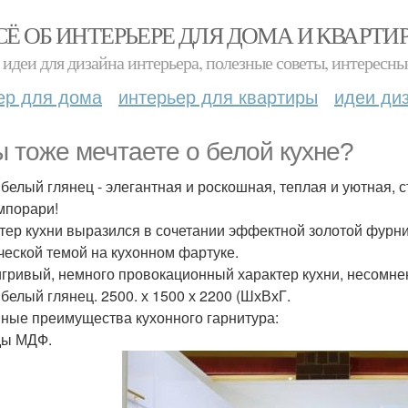
СЁ ОБ ИНТЕРЬЕРЕ ДЛЯ ДОМА И КВАРТИ
идеи для дизайна интерьера, полезные советы, интересны
ер для дома
интерьер для квартиры
идеи ди
ы тоже мечтаете о белой кухне?
 белый глянец - элегантная и роскошная, теплая и уютная, 
мпорари!
тер кухни выразился в сочетании эффектной золотой фурн
ческой темой на кухонном фартуке.
игривый, немного провокационный характер кухни, несомне
 белый глянец. 2500. х 1500 х 2200 (ШхВхГ.
ные преимущества кухонного гарнитура:
ды МДФ.