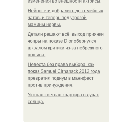
изменения во внешности актрисы.
Нейросети добрались до семейных
чатов, и теперь под угрозой
мамины нервы.
Детали решают всё: выход приянки
чопры на показе Dior обернулся
шквалом критики из-за небрежного
пошива.
Невеста без права выбора: как
показ Samuel Cirnansck 2012 года
превратил подиум в манифест
против принуждения.
Уютная светлая квартира в лучах
солнца.