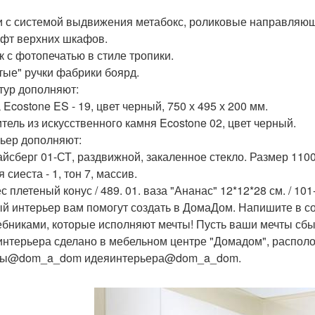
 с системой выдвижения метабокс, роликовые направляю
ифт верхних шкафов.
к с фотопечатью в стиле тропики.
тые" ручки фабрики боярд.
тур дополняют:
Ecostone ES - 19, цвет черный, 750 х 495 х 200 мм.
тель из искусственного камня Ecostone 02, цвет черный.
ьер дополняют:
йсберг 01-СТ, раздвижной, закаленное стекло. Размер 1100(+
 сиеста - 1, тон 7, массив.
 плетеный конус / 489. 01. ваза "Ананас" 12*12*28 см. / 101
й интерьер вам помогут создать в ДомаДом. Напишите в с
бниками, которые исполняют мечты! Пусть ваши мечты сб
интерьера сделано в мебельном центре "Домадом", располож
ры@dom_a_dom идеяинтерьера@dom_a_dom.