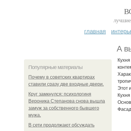
В
лучшие 
главная
интерь
А в
Кухня
конте
Популярные материалы
Харак
Почему в советских квартирах
тропи
ставили сразу две входные двери.
Этот 
Круг замкнулся: психологиня
Кухня
Вероника Степанова снова вышла
Основ
замуж за собственного бывшего
Фаса
мужа.
В сети продолжают обсуждать