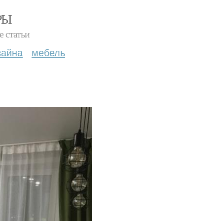
РЫ
е статьи
зайна
мебель