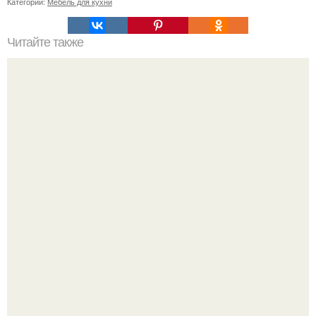
Категории:
Мебель для кухни
Читайте также
С наступление холодов хочется сделать интерьер
теплее не только в визуальном плане.