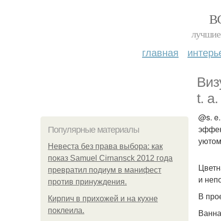
В
лучшие 
главная
интерь
Виз
t. a.
@s. e.
эффек
Популярные материалы
уютом
Невеста без права выбора: как
показ Samuel Cirnansck 2012 года
Цветн
превратил подиум в манифест
и неп
против принуждения.
В про
Кирпич в прихожей и на кухне
поклеила.
Ванна