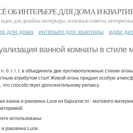
СЁ ОБ ИНТЕРЬЕРЕ ДЛЯ ДОМА И КВАРТИ
идеи для дизайна интерьера, полезные советы, интересны
ер для дома
интерьер для квартиры
идеи ди
уализация ванной комнаты в стиле мин
 n. 0. r. i. t. a объединила две противоположные стихии ого
тным атрибутом стал! Живой огонь придает особую атмос
, что способствует дополнительному релаксу.
ая ванна и раковина Luce из бархатисто - матового матери
овторимой.
екте использованы:
 и раковина Luce.