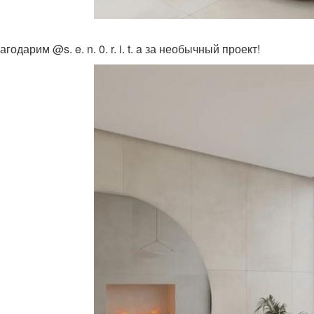
годарим @s. e. n. 0. r. i. t. a за необычный проект!