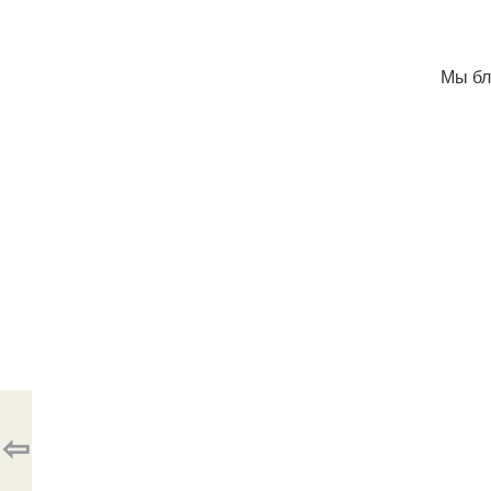
Мы бла
⇦