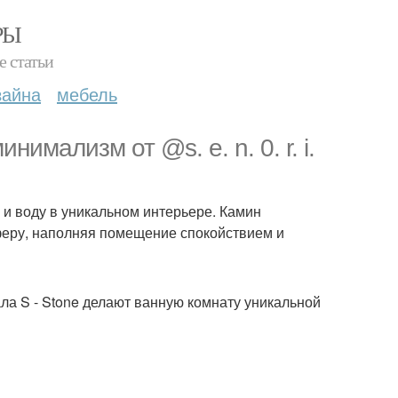
РЫ
е статьи
зайна
мебель
имализм от @s. e. n. 0. r. i.
нь и воду в уникальном интерьере. Камин
феру, наполняя помещение спокойствием и
ала S - Stone делают ванную комнату уникальной