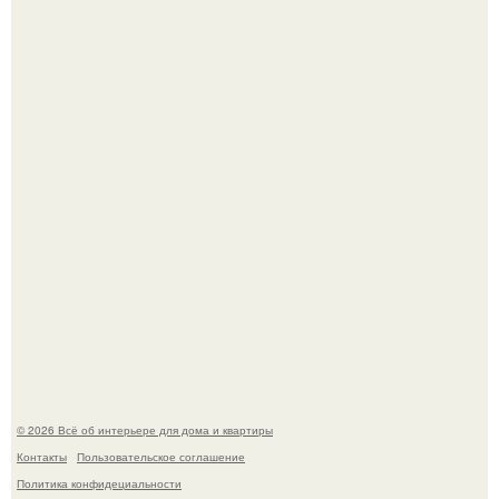
Невеста без права выбора: как показ Samuel Cirnansck
2012 года превратил подиум в манифест против
принуждения.
Сокровища из Hoff.
© 2026 Всё об интерьере для дома и квартиры
Контакты
Пользовательское соглашение
Политика конфидециальности