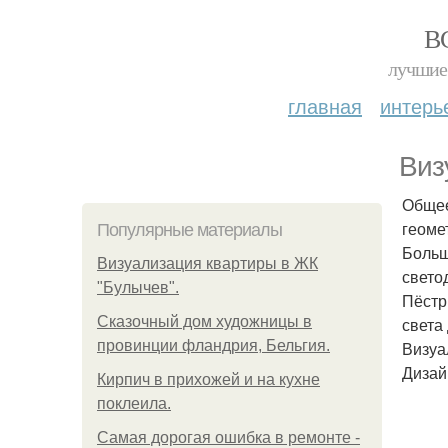
В
лучшие 
главная
интерь
Виз
Общее
геоме
Популярные материалы
Больш
Визуализация квартиры в ЖК
свето
"Булычев".
Пёстр
Сказочный дом художницы в
света
провинции фландрия, Бельгия.
Визуа
Дизай
Кирпич в прихожей и на кухне
поклеила.
Самая дорогая ошибка в ремонте -