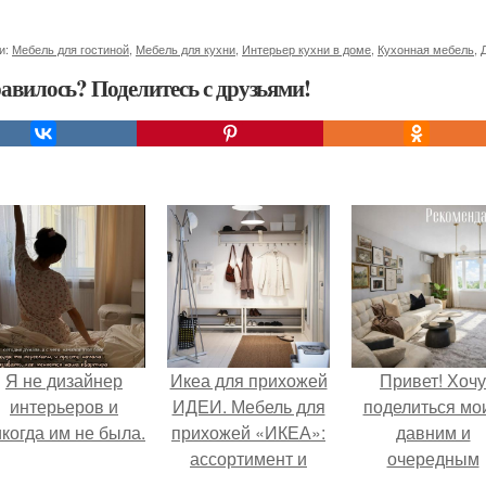
и:
Мебель для гостиной
,
Мебель для кухни
,
Интерьер кухни в доме
,
Кухонная мебель
,
авилось? Поделитесь с друзьями!
Я не дизайнер
Икеа для прихожей
Привет! Хочу
интерьеров и
ИДЕИ. Мебель для
поделиться мо
когда им не была.
прихожей «ИКЕА»:
давним и
ассортимент и
очередным
функциональные
неопубликован