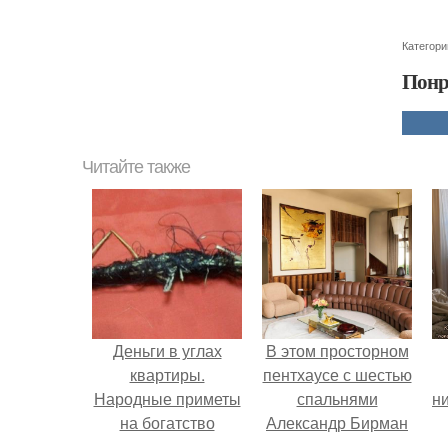
Категори
Понр
Читайте также
Деньги в углах
В этом просторном
квартиры.
пентхаусе с шестью
Народные приметы
спальнями
ни
на богатство
Александр Бирман
живет со своей