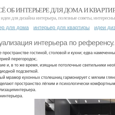
СЁ ОБ ИНТЕРЬЕРЕ ДЛЯ ДОМА И КВАРТИ
идеи для дизайна интерьера, полезные советы, интересны
ер для дома
интерьер для квартиры
идеи ди
уализация интерьера по референсу.
 пространстве гостиной, столовой и кухни; едва намеченн
трией перегородок;.
ие и, в то же время, изящные потолочные светильники не
диодной подсветкой.
ый мрамор кухонных столешниц гармонирует с мягким глянц
 делают пространство лёгким и психологически комфортным
лизацияинтерьера.
нинтерьера.