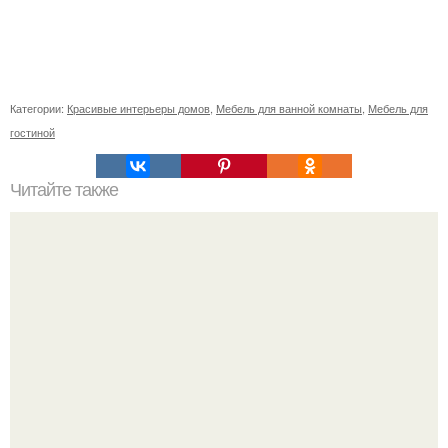
Категории:
Красивые интерьеры домов
,
Мебель для ванной комнаты
,
Мебель для
гостиной
Читайте также
Поместья спенсеров Элторп. Элторп (Althorp) -
фамильное поместье графского рода Спенсеров в
нортгемптоншире, Великобритания.