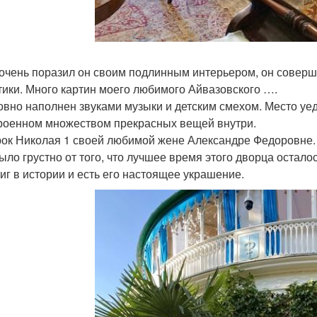
очень поразил он своим подлинным интерьером, он соверше
тики. Много картин моего любимого Айвазовского ….
овно наполнен звуками музыки и детским смехом. Место уед
роенном множеством прекрасных вещей внутри.
ок Николая 1 своей любимой жене Александре Федоровне.
ыло грустно от того, что лучшее время этого дворца остало
миг в истории и есть его настоящее украшение.