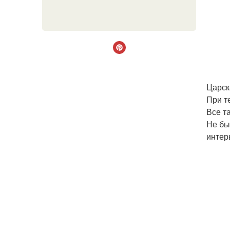
Царск
При т
Все т
Не бы
интер