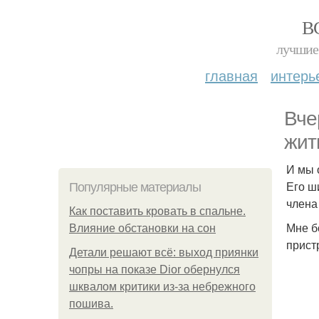
В
лучшие 
главная
интерь
Вче
жит
И мы 
Его ш
Популярные материалы
члена
Как поставить кровать в спальне.
Мне б
Влияние обстановки на сон
прист
Детали решают всё: выход приянки
чопры на показе Dior обернулся
шквалом критики из-за небрежного
пошива.