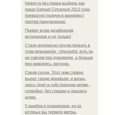
Невеста без права выбора: как
показ Samuel Cirnansck 2012 года
превратил подиум в манифест
против принуждения.
Привет всем дизайнерам
интерьеров и не только!
Стало интересно поучаствовать в
этом флешмобе - Artvsartist, хоть он
не совсем про рукоделие, а больше
про живопись, рисунок.
Среди сосен. Этот дом словно
вырос среди деревьев, и жизнь
здесь течет в собственном ритме -
спокойно, без спешки и лишнего
шума.
5 ошибок в планировке, из-за
которых вы теряете метры.