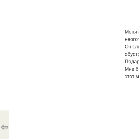
Меня 
неого
Он сл
обуст
Подар
Мне б
этот 
⇦