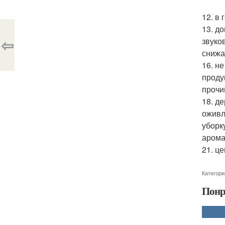
12. в
13. д
⇦
звуко
снижа
16. н
проду
прочи
18. д
оживл
уборк
арома
21. ц
Категори
Понр