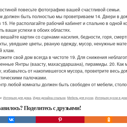
 гостиной повесьте фотографию вашей счастливой семьи.
ом должен быть полностью мы проветриваем 14. Двери в дом
в 15. Не располагайте рабочий кабинет и спальню в одной к
ть ваши успехи в обоих областях.
е вешайте картин со сценами насилия, бедности, горя, смер
кты, увядшие цветы, рваную одежду, мусор, ненужные мате
й хлам.
ержите свой дом всегда в чистоте 19. Для снижения неблаг
енные Янтры (ваасту, махасударшана), пирамиды. 20. Как 
у, избавьтесь от накопившегося мусора, проветрите весь до
тическими палочками.
ентр любой комнаты должен быть свободен от мебели, столо
и:
Интерьер для дома
,
Идеи дизайна спальни
,
Мебель для кухни
,
Интерьер кухни в до
авилось? Поделитесь с друзьями!