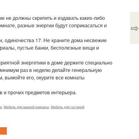
е не должны скрипеть и издавать каких-либо
⇨
омнате, разные энергии будут соприкасаться и
ти, одиночества 17. Не храните дома несвежие
риалы, пустые банки, бесполезные вещи и
оприятной энергетики в доме держите специально
минимум раз в неделю делайте генеральную
м, вымойте его, окурите все комнаты
в и прочих предметов интерьера.
ме
,
Мебель для ванной комнаты
,
Мебель для гостиной