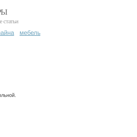
РЫ
е статьи
зайна
мебель
ольной.