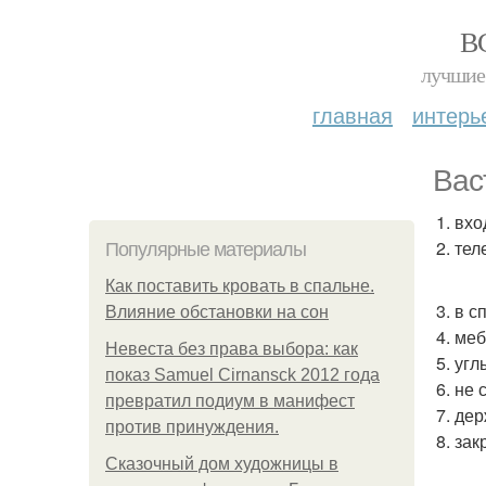
В
лучшие 
главная
интерь
Вас
1. вх
2. те
Популярные материалы
Как поставить кровать в спальне.
3. в 
Влияние обстановки на сон
4. ме
Невеста без права выбора: как
5. уг
показ Samuel Cirnansck 2012 года
6. не 
превратил подиум в манифест
7. де
против принуждения.
8. за
Сказочный дом художницы в