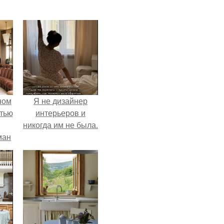
ном
Я не дизайнер
стью
интерьеров и
никогда им не была.
ман
й