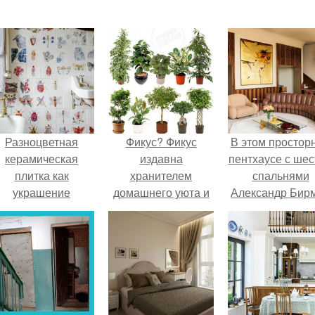
Разноцветная
Фикус? Фикус
В этом простор
керамическая
издавна
пентхаусе с ше
плитка как
хранителем
спальнями
украшение
домашнего уюта и
Александр Бир
интерьера.
стабильности
живет со свое
семейной жизни
семьей.
считался.