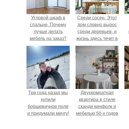
Угловой шкаф в
Среди сосен. Этот
спальне. Почему
дом словно вырос
лучше делать
среди деревьев, и
мебель на заказ?
жизнь здесь течет в
собственном ритме
- спокойно, без
спешки и лишнего
шума.
Три года назад мы
Двухкомнатная
купили
квартира в стиле
борщевичное поле
сканди кинфолк и
и придумали мечту!
мебелью 50-х годов
в высотке на
котельнической.