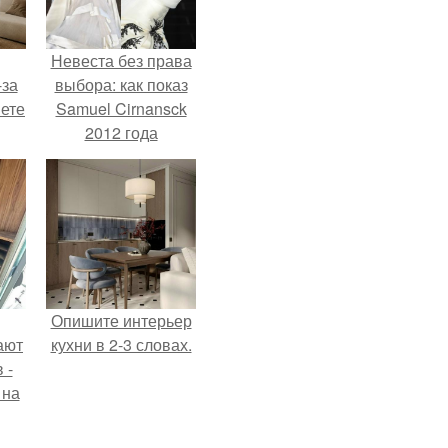
Невеста без права
-за
выбора: как показ
яете
Samuel Cirnansck
2012 года
превратил подиум
в манифест против
принуждения.
Опишите интерьер
ают
кухни в 2-3 словах.
 -
 на
.