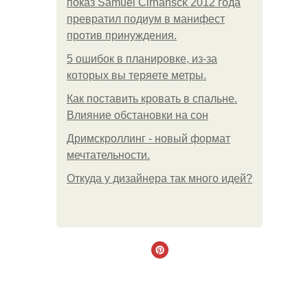
показ Samuel Cirnansck 2012 года
превратил подиум в манифест
против принуждения.
5 ошибок в планировке, из-за
которых вы теряете метры.
Как поставить кровать в спальне.
Влияние обстановки на сон
Дримскроллинг - новый формат
мечтательности.
Откуда у дизайнера так много идей?