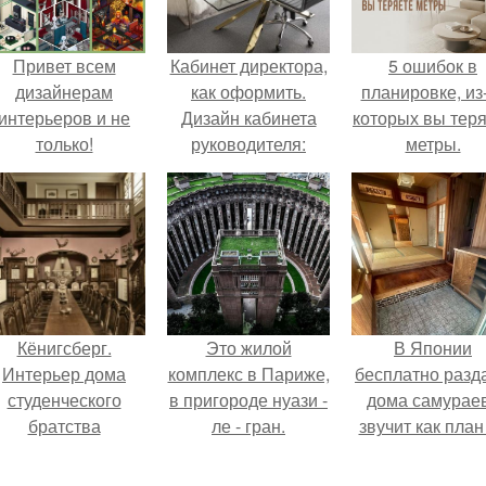
Привет всем
Кабинет директора,
5 ошибок в
дизайнерам
как оформить.
планировке, из
интерьеров и не
Дизайн кабинета
которых вы тер
только!
руководителя:
метры.
зонирование,
выбор декора,
модные тенденции
Кёнигсберг.
Это жилой
В Японии
Интерьер дома
комплекс в Париже,
бесплатно разд
студенческого
в пригороде нуази -
дома самураев
братства
ле - гран.
звучит как план
"Германия".
новую жизнь