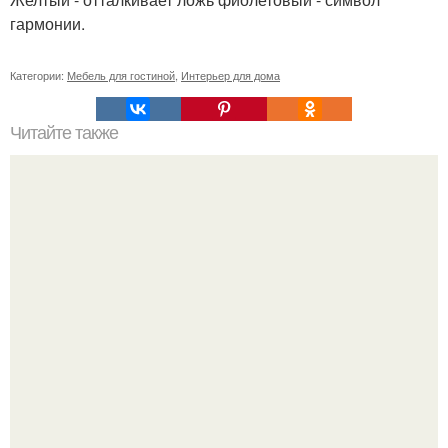
гармонии.
Категории:
Мебель для гостиной
,
Интерьер для дома
Читайте также
Резьба по дереву в стиле барокко. Резьба по дереву:
стилистические направления и характерные узоры.