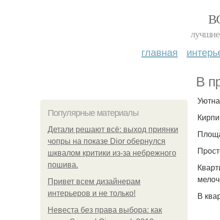
В
лучшие 
главная
интерь
В п
Уютна
Популярные материалы
Кирпи
Детали решают всё: выход приянки
Площа
чопры на показе Dior обернулся
Пpoст
шквалом критики из-за небрежного
пошива.
Кварт
мелоч
Привет всем дизайнерам
интерьеров и не только!
В ква
Невеста без права выбора: как