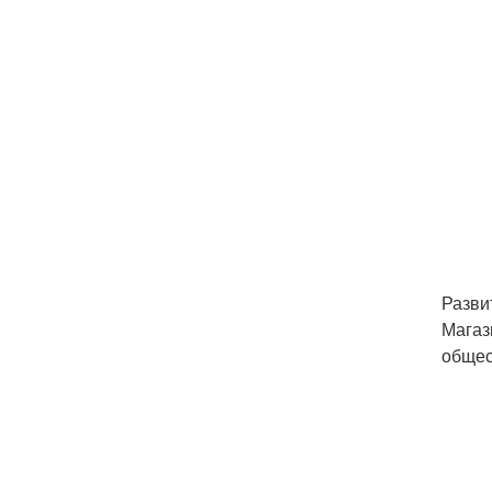
Разви
Магаз
общес