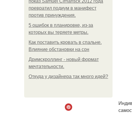
показ Samuel Cirnansck 2012 года
превратил подиум в манифест
против принуждения.
5 ошибок в планировке, из-за
которых вы теряете метры.
Как поставить кровать в спальне.
Влияние обстановки на сон
Дримскроллинг - новый формат
мечтательности.
Откуда у дизайнера так много идей?
Индив
самос