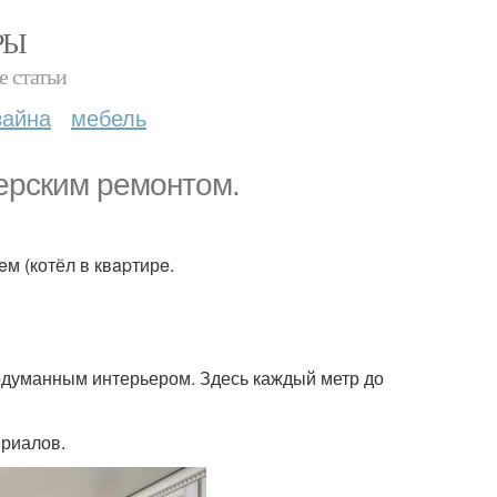
РЫ
е статьи
зайна
мебель
ерским ремонтом.
м (котёл в квapтирe.
одуманным интерьером. Здесь каждый метр до
ериалов.