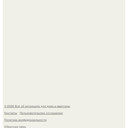
Литературная Москва. Дома - музеи писателей.
Это жилой комплекс в Париже, в пригороде нуази - ле -
гран.
© 2026 Всё об интерьере для дома и квартиры
Контакты
Пользовательское соглашение
Политика конфидециальности
Обратная связь