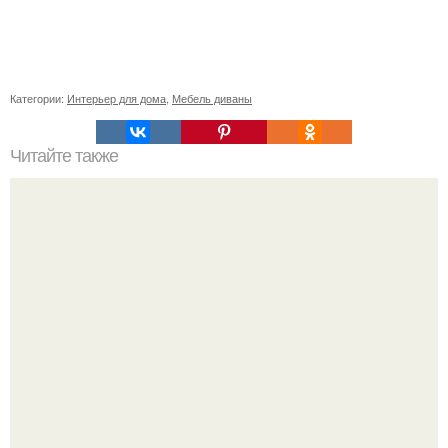
Категории:
Интерьер для дома
,
Мебель диваны
Читайте также
Пограничное состояние между сном и реальностью.