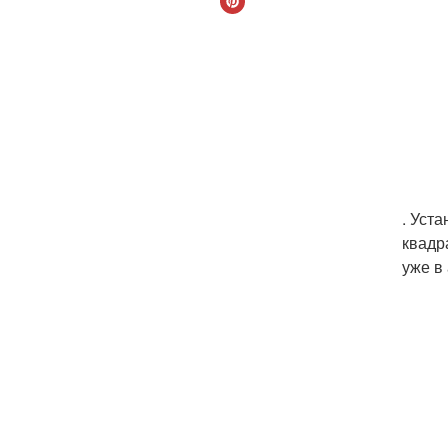
. Уст
квадр
уже в