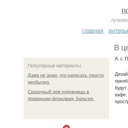
В
лучшие 
главная
интерь
В ц
А. с.
Популярные материалы
Дизай
Даже не знаю, что написать, просто
преоб
необычно.
будут
Сказочный дом художницы в
кафе.
провинции фландрия, Бельгия.
прост