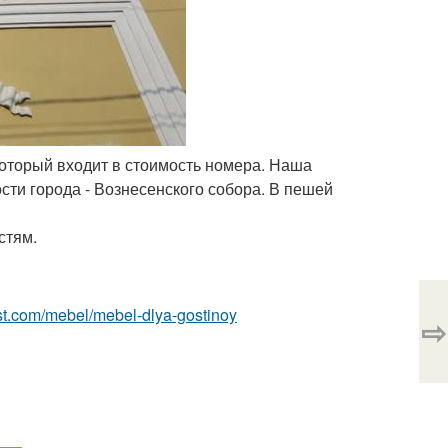
который входит в стоимость номера. Наша
сти города - Вознесенского собора. В пешей
стям.
-best.com/mebel/mebel-dlya-gostinoy
⇨