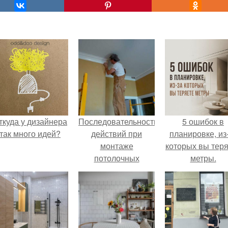
ткуда у дизайнера
Последовательность
5 ошибок в
так много идей?
действий при
планировке, из
монтаже
которых вы тер
потолочных
метры.
плинтусов: