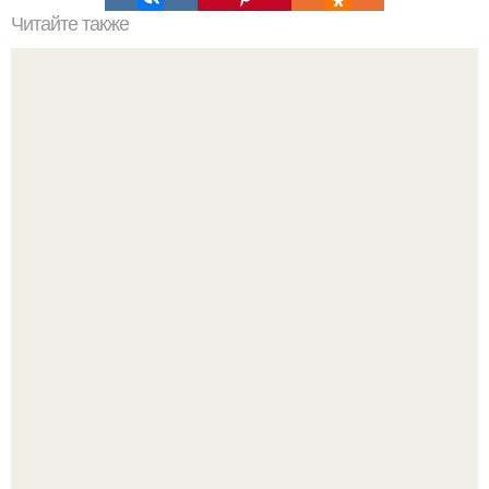
Читайте также
Прекрасная и утончённая квартира в столице Франции. //
03.
Нейросети добрались до семейных чатов, и теперь под
угрозой мамины нервы.