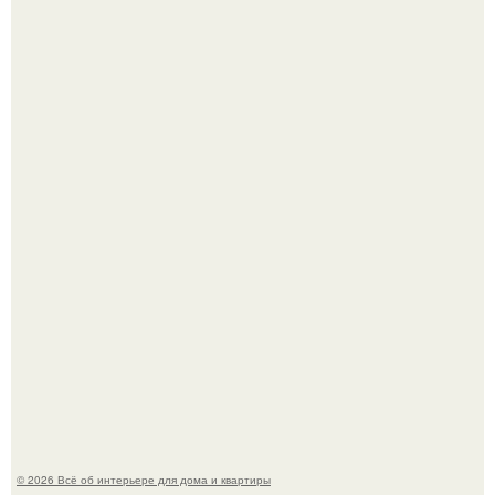
Сокровища из Hoff.
Стильная квартира в светлых приятных тонах.
© 2026 Всё об интерьере для дома и квартиры