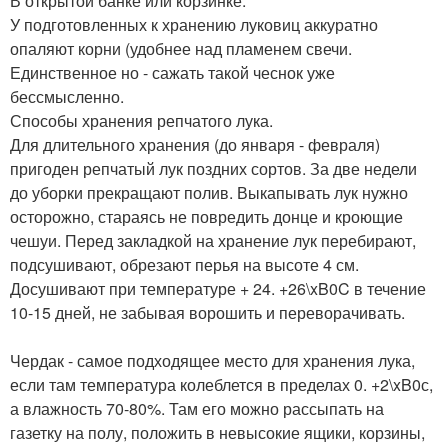
В открытой банке или корзинке.
У подготовленных к хранению луковиц аккуратно
опаляют корни (удобнее над пламенем свечи.
Единственное но - сажать такой чеснок уже
бессмысленно.
Способы хранения репчатого лука.
Для длительного хранения (до января - февраля)
пригоден репчатый лук поздних сортов. За две недели
до уборки прекращают полив. Выкапывать лук нужно
осторожно, стараясь не повредить донце и кроющие
чешуи. Перед закладкой на хранение лук перебирают,
подсушивают, обрезают перья на высоте 4 см.
Досушивают при температуре + 24. +26\xB0C в течение
10-15 дней, не забывая ворошить и переворачивать.
Чердак - самое подходящее место для хранения лука,
если там температура колеблется в пределах 0. +2\xB0с,
а влажность 70-80%. Там его можно рассыпать на
газетку на полу, положить в невысокие ящики, корзины,