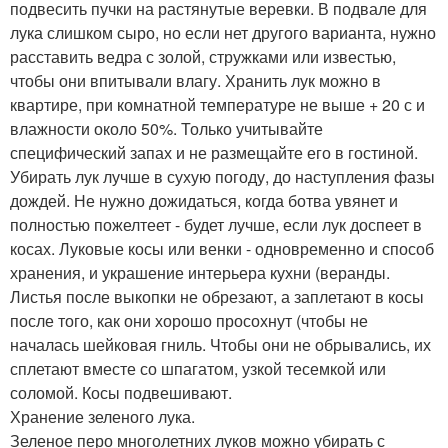
подвесить пучки на растянутые веревки. В подвале для
лука слишком сыро, но если нет другого варианта, нужно
расставить ведра с золой, стружками или известью,
чтобы они впитывали влагу. Хранить лук можно в
квартире, при комнатной температуре не выше + 20 с и
влажности около 50%. Только учитывайте
специфический запах и не размещайте его в гостиной.
Убирать лук лучше в сухую погоду, до наступления фазы
дождей. Не нужно дожидаться, когда ботва увянет и
полностью пожелтеет - будет лучше, если лук доспеет в
косах. Луковые косы или венки - одновременно и способ
хранения, и украшение интерьера кухни (веранды.
Листья после выкопки не обрезают, а заплетают в косы
после того, как они хорошо просохнут (чтобы не
началась шейковая гниль. Чтобы они не обрывались, их
сплетают вместе со шпагатом, узкой тесемкой или
соломой. Косы подвешивают.
Хранение зеленого лука.
Зеленое перо многолетних луков можно убирать с