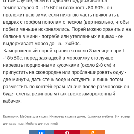
В том случае, если в подвале поддерживается
температуреа 0. +1\xB0с и влажность 80-90%, он
пролежит всю зиму, если нижнюю часть прикопать в
ведрах с торфом пополам с песком (вертикально, чтобы
побеги меньше искривлялись. Порей можно хранить и на
балконе в мини - погребе или утепленных ящиках - он
выдерживает мороз до - 5. -7\xB0с.
Замороженный порей хранится около 3 месяцев при t
-18\xB0с. перед закладкой в морозилку его лучше
нарезать порционными кусочками (около 2-3 см) и
припустить на сковородке или пробланшировать одну -
две минуты, дать стечь воде и остудить, и лишь потом
разместить по контейнерам. Иначе после разморозки он
будет слегка резиновым (как свежезамороженный
кабачок.
Категории:
Мебель для кухни
,
Интерьер кухни в доме
,
Кухонная мебель
,
Интерьер
для квартиры
,
Мебель для гостиной