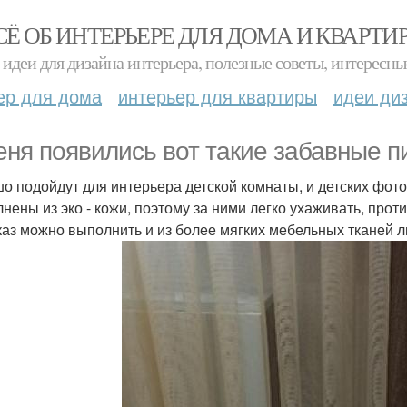
СЁ ОБ ИНТЕРЬЕРЕ ДЛЯ ДОМА И КВАРТИ
идеи для дизайна интерьера, полезные советы, интересны
ер для дома
интерьер для квартиры
идеи ди
еня появились вот такие забавные п
о подойдут для интерьера детской комнаты, и детских фото
нены из эко - кожи, поэтому за ними легко ухаживать, прот
каз можно выполнить и из более мягких мебельных тканей л