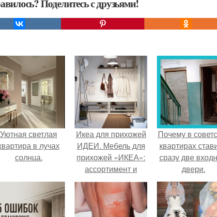
авилось? Поделитесь с друзьями!
Уютная светлая
Икеа для прихожей
Почему в советс
квартира в лучах
ИДЕИ. Мебель для
квартирах став
солнца.
прихожей «ИКЕА»:
сразу две вход
ассортимент и
двери.
функциональные
особенности