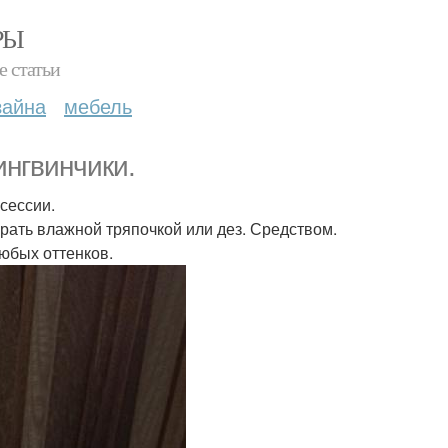
РЫ
е статьи
зайна
мебель
ингвинчики.
сессии.
ирать влажной тряпочкой или дез. Средством.
юбых оттенков.