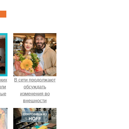
ких
В сети продолжают
или
обсуждать
ные
изменения во
внешности
актрисы.