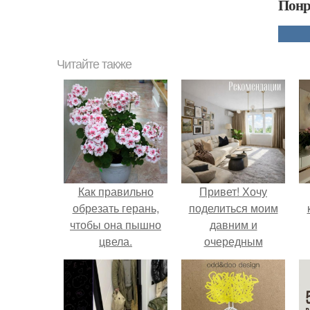
Понр
Читайте также
Как правильно
Привет! Хочу
обрезать герань,
поделиться моим
чтобы она пышно
давним и
цвела.
очередным
неопубликованным
проектом.