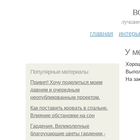
В
лучшие 
главная
интерь
У м
Хорош
Выпол
Популярные материалы
На за
Привет! Хочу поделиться моим
давним и очередным
неопубликованным проектом.
Как поставить кровать в спальне.
Влияние обстановки на сон
Гардения. Великолепные
благоухающие цветы гардении -