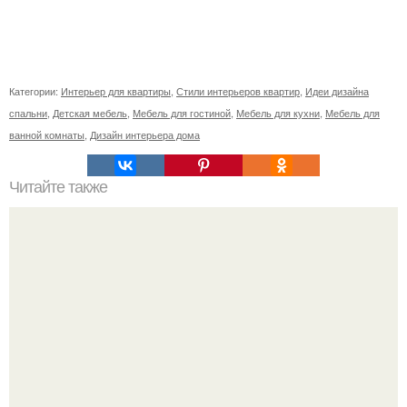
Категории:
Интерьер для квартиры
,
Стили интерьеров квартир
,
Идеи дизайна
спальни
,
Детская мебель
,
Мебель для гостиной
,
Мебель для кухни
,
Мебель для
ванной комнаты
,
Дизайн интерьера дома
Читайте также
Рубрика, "Ностальгия"? В Ссср термосы были
обязательно китайскими - двухлитровые, красные или
синие, с цветами или драконами.