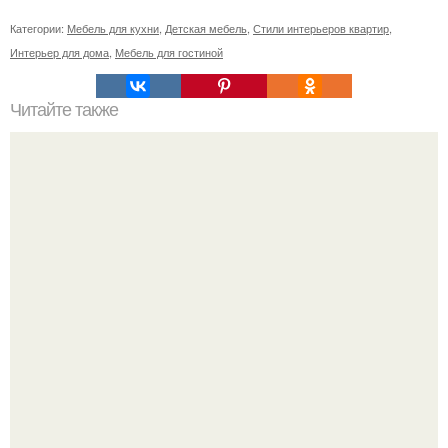
Категории:
Мебель для кухни
,
Детская мебель
,
Стили интерьеров квартир
,
Интерьер для дома
,
Мебель для гостиной
Читайте также
Сколько сохнут обои на флизелиновой основе после
поклейки. Когда высохнет клей?