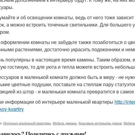
суары.
думайте и об освещении комнаты, ведь от него тоже зависи
ок, а можно встроить точечные светильники. Для большего 
ром.
и оформлении комнаты не забудьте также позаботиться о цве
чными растениями, достаточно украсить подоконники и нем
ень популярны в настоящее время камины. Таким образом, 
ую гостиную, то для уюта и тепла можете встроить небольш
сессуаров в маленькой комнате должно быть в меру - не ну
ькие цветные подушки, поставьте на стеллаж пару статуэток
зицией из штор - и маленькая комната превратится в само
е информации об интерьере маленькой квартиры
http://int
oy-kvartiry
и:
Интерьер маленькой квартиры
,
Мебель диваны
,
Красивые интерьеры домов
,
Мебель
авилось? Поделитесь с друзьями!