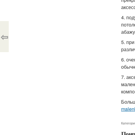
аксес
4. по
потол
абажу
⇦
5. пр
разли
6. оч
обычн
7. ак
мален
компо
Больш
malenk
Категори
Понр