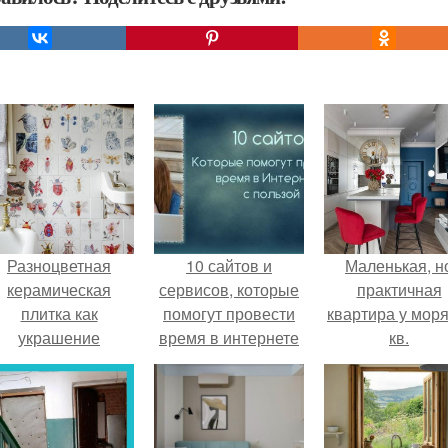
Разноцветная
10 сайтов и
Маленькая, н
керамическая
сервисов, которые
практичная
плитка как
помогут провести
квартира у моря
украшение
время в интернете
кв.
интерьера.
с пользой!