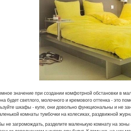
ромное значение при создании комфотрной обстановки в мал
она будет светлого, молочного и кремового оттенка - это п
ьзуйте шкафы - купе, они довольно функциональны и не за
аленькой комнаты тумбочки на колесиках, раздвижной журна
обы не загромождать, разделите маленькую комнату на зоны
асным дополнением к интерьеру будут. К тому же, на них 