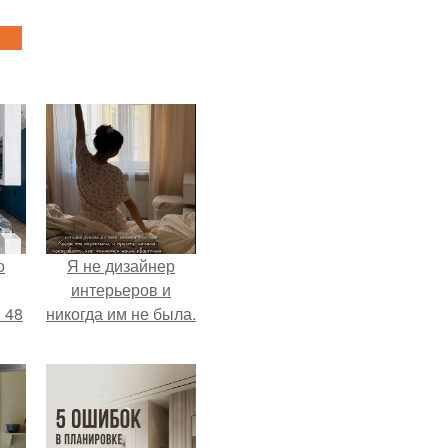
о
Я не дизайнер
интерьеров и
 48
никогда им не была.