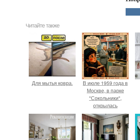
Читайте также
Для мытья ковра.
В июле 1959 года в
Москве, в парке
"Сокольники",
открылась
американская
национальная
выставка.