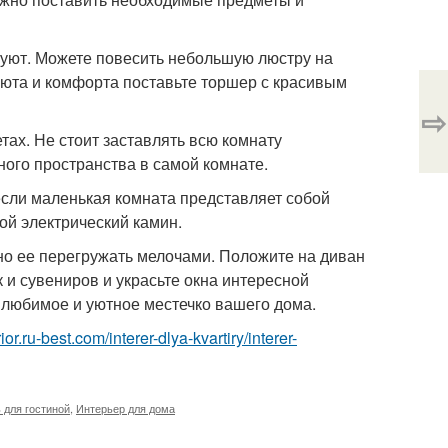
т уют. Можете повесить небольшую люстру на
уюта и комфорта поставьте торшер с красивым
⇨
тах. Не стоит заставлять всю комнату
ного пространства в самой комнате.
если маленькая комната представляет собой
ой электрический камин.
жно ее перегружать мелочами. Положите на диван
 и сувениров и украсьте окна интересной
е любимое и уютное местечко вашего дома.
erior.ru-best.com/interer-dlya-kvartiry/interer-
 для гостиной
,
Интерьер для дома