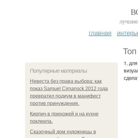
В
лучшие 
главная
интерь
Топ
1. дл
визуа
Популярные материалы
сдела
Невеста без права выбора: как
показ Samuel Cirnansck 2012 года
превратил подиум в манифест
против принуждения.
Кирпич в прихожей и на кухне
поклеила.
Сказочный дом художницы в