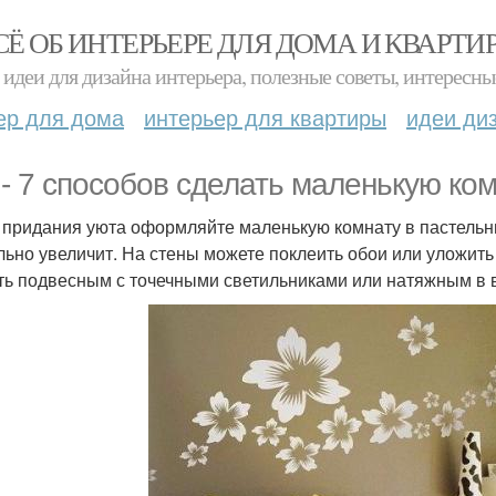
СЁ ОБ ИНТЕРЬЕРЕ ДЛЯ ДОМА И КВАРТИ
идеи для дизайна интерьера, полезные советы, интересны
ер для дома
интерьер для квартиры
идеи ди
 - 7 способов сделать маленькую ком
я придания уюта оформляйте маленькую комнату в пастельны
льно увеличит. На стены можете поклеить обои или уложит
ть подвесным с точечными светильниками или натяжным в 