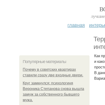
В
лучшие 
главная
интерь
Тер
инт
Как п
и как
Популярные материалы
прост
Почему в советских квартирах
В дан
ставили сразу две входные двери.
Вариа
Круг замкнулся: психологиня
Вероника Степанова снова вышла
замуж за собственного бывшего
мужа.