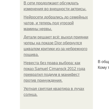
В сети продолжают обсуждать
изменения во внешности актрисы.
Нейросети добрались до семейных
чатов, и теперь под угрозой
мамины нервы.
Детали решают всё: выход приянки
чопры на показе Dior обернулся
шквалом критики из-за небрежного
пошива.
В общ
Невеста без права выбора: как
Кому 
показ Samuel Cirnansck 2012 года
превратил подиум в манифест
против принуждения.
Уютная светлая квартира в лучах
солнца.